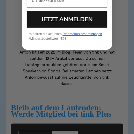
JETZT ANMELDEN
Es gelten die aktuellen
Datenschutzbestimmungen
.
*Mindestbestellwert 150€
Anton
Anton ist seit 2022 im Blog-Team von tink und hat
seitdem 125+ Artikel verfasst. Zu seinen
Lieblingsprodukten gehören vor allem Smart
Speaker von Sonos. Bei smarten Lampen setzt
Anton bewusst auf die Leuchtmittel von tink
Basics.
Bleib auf dem Laufenden:
Werde Mitglied bei tink Plus