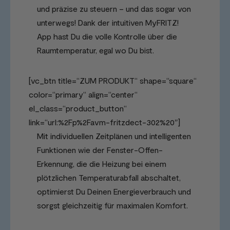
und präzise zu steuern – und das sogar von
unterwegs! Dank der intuitiven MyFRITZ!
App hast Du die volle Kontrolle über die
Raumtemperatur, egal wo Du bist.
[vc_btn title=“ZUM PRODUKT“ shape=“square“
color=“primary“ align=“center“
el_class=“product_button“
link=“url:%2Fp%2Favm-fritzdect-302%20″]
Mit individuellen Zeitplänen und intelligenten
Funktionen wie der Fenster-Offen-
Erkennung, die die Heizung bei einem
plötzlichen Temperaturabfall abschaltet,
optimierst Du Deinen Energieverbrauch und
sorgst gleichzeitig für maximalen Komfort.