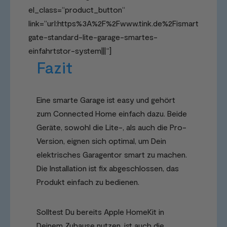
el_class=“product_button“
link=“url:https%3A%2F%2Fwww.tink.de%2Fismart
gate-standard-lite-garage-smartes-
einfahrtstor-system|||“]
Fazit
Eine smarte Garage ist easy und gehört
zum Connected Home einfach dazu. Beide
Geräte, sowohl die Lite-, als auch die Pro-
Version, eignen sich optimal, um Dein
elektrisches Garagentor smart zu machen.
Die Installation ist fix abgeschlossen, das
Produkt einfach zu bedienen.
Solltest Du bereits Apple HomeKit in
Deinem Zuhause nutzen, ist auch die