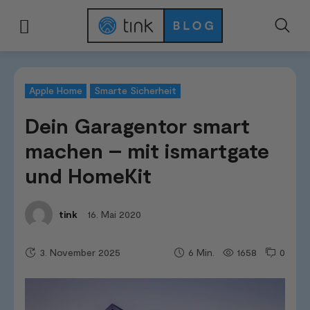
Start
Smart Home Systeme
Apple Home
Dein Garagentor smart mach
Apple Home
Smarte Sicherheit
Dein Garagentor smart
machen – mit ismartgate
und HomeKit
16. Mai 2020
tink
3. November 2025
1658
0
6
Min.