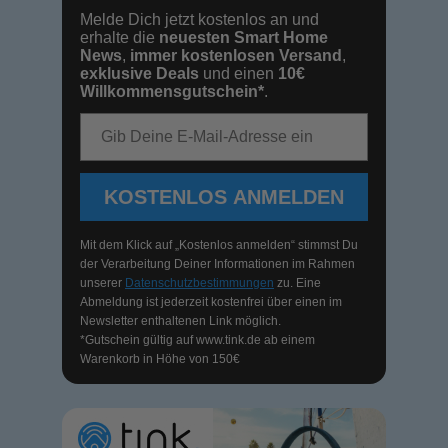
Melde Dich jetzt kostenlos an und
erhalte die
neuesten Smart Home
News
,
immer kostenlosen Versand
,
exklusive Deals
und einen
10€
Willkommensgutschein*
.
E-Mail-Adresse
KOSTENLOS ANMELDEN
Mit dem Klick auf „Kostenlos anmelden“ stimmst Du
der Verarbeitung Deiner Informationen im Rahmen
unserer
Datenschutzbestimmungen
zu. Eine
Abmeldung ist jederzeit kostenfrei über einen im
Newsletter enthaltenen Link möglich.
*Gutschein gültig auf
www.tink.de
ab einem
Warenkorb in Höhe von 150€