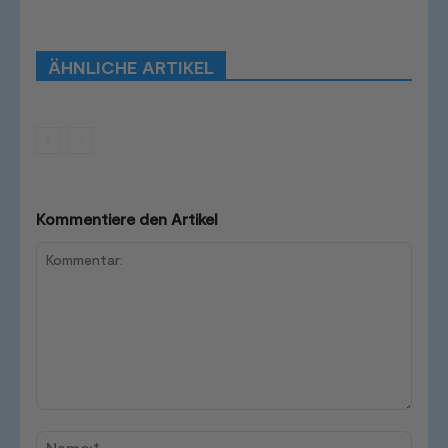
Schlagwörter
Smart Home Systeme
Kategorien
Produkttests
Produktvergleiche
Bestenlisten
Tutorials
Smart Home News
ÄHNLICHE ARTIKEL
Mehr
Kommentiere den Artikel
Kommentar:
Name