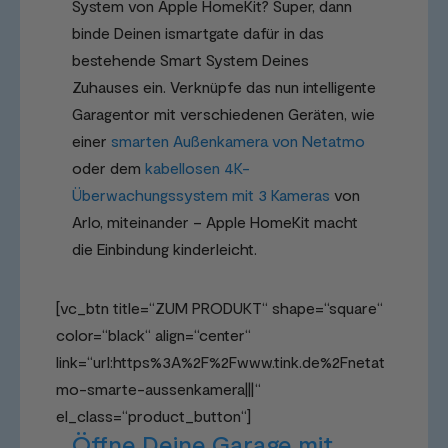
System von Apple HomeKit? Super, dann
binde Deinen ismartgate dafür in das
bestehende Smart System Deines
Zuhauses ein. Verknüpfe das nun intelligente
Garagentor mit verschiedenen Geräten, wie
einer
smarten Außenkamera von Netatmo
oder dem
kabellosen 4K-
Überwachungssystem mit 3 Kameras
von
Arlo, miteinander – Apple HomeKit macht
die Einbindung kinderleicht.
[vc_btn title=“ZUM PRODUKT“ shape=“square“
color=“black“ align=“center“
link=“url:https%3A%2F%2Fwww.tink.de%2Fnetat
mo-smarte-aussenkamera|||“
el_class=“product_button“]
Öffne Deine Garage mit