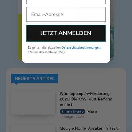
Email
JETZT ANMELDEN
Es gelten die aktuellen
Datenschutzbestimmungen
.
*Mindestbestellwert 150€
NEUESTE ARTIKEL
Wärmepumpen-Förderung
2026: Die KfW-458-Reform
erklärt
Marc
Smarte Energie
-
4. August 2026
Google Home Speaker im Test: