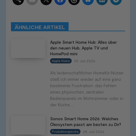
Schlagwörter
Smart Home Systeme
Kategorien
Produkttests
Produktvergleiche
Bestenlisten
Tutorials
Smart Home News
ÄHNLICHE ARTIKEL
Mehr
Apple Smart Home Hub: Alles über
den neuen Hub, Apple TV und
HomePod mini
29. Juli 2026
Apple Home
Als leidenschaftlicher HomeKit-Nutzer
stieß ich immer wieder auf eine ganz
bestimmte Frustration: das Fehlen
eines physischen, zentralen
Bedienpanels im Wohnzimmer oder in
der Küche....
Sonos Smart Home 2026: Welches
Ökosystem passt am besten zu Dir?
28. Juli 2026
Produktvergleiche