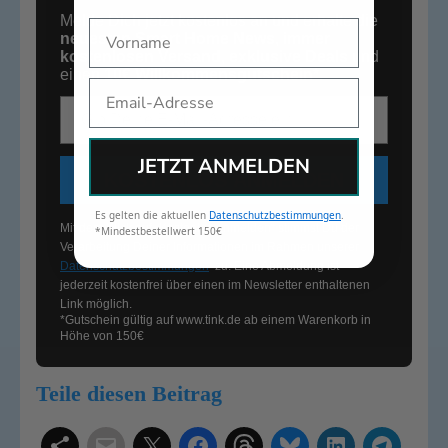
Melde Dich jetzt kostenlos an und erhalte die
Name
neuesten Smart Home News
,
immer
kostenlosen Versand
,
exklusive Deals
und
einen
10€
Willkommensgutschein*
.
Email
E-Mail-Adresse
JETZT ANMELDEN
KOSTENLOS ANMELDEN
Es gelten die aktuellen
Datenschutzbestimmungen
.
Mit dem Klick auf „Kostenlos anmelden“ stimmst Du der
*Mindestbestellwert 150€
Verarbeitung Deiner Informationen im Rahmen unserer
Datenschutzbestimmungen
zu. Eine Abmeldung ist
jederzeit kostenfrei über einen im Newsletter enthaltenen
Link möglich.
*Gutschein gültig auf
www.tink.de
ab einem Warenkorb in
Höhe von 150€
Teile diesen Beitrag