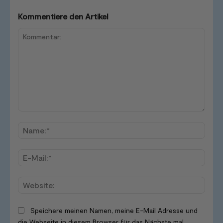
Kommentiere den Artikel
Kommentar:
Name
E-
Mail:*
Websi
Speichere meinen Namen, meine E-Mail Adresse und
die Webseite in diesem Browser für das Nächste mal.