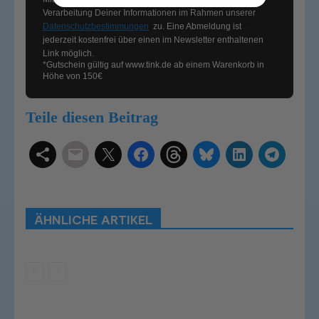
Verarbeitung Deiner Informationen im Rahmen unserer
Datenschutzbestimmungen
zu. Eine Abmeldung ist
jederzeit kostenfrei über einen im Newsletter enthaltenen
Link möglich.
*Gutschein gültig auf
www.tink.de
ab einem Warenkorb in
Höhe von 150€
Teile diesen Beitrag
Schlagwörter
Smart Home Systeme
Kategorien
Produkttests
Produktvergleiche
Bestenlisten
Tutorials
Smart Home News
ÄHNLICHE ARTIKEL
Mehr