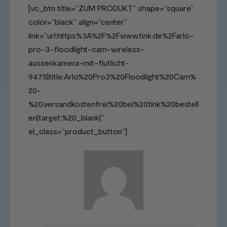
[vc_btn title=“ZUM PRODUKT“ shape=“square“
color=“black“ align=“center“
link=“url:https%3A%2F%2Fwww.tink.de%2Farlo-
pro-3-floodlight-cam-wireless-
aussenkamera-mit-flutlicht-
9475|title:Arlo%20Pro3%20Floodlight%20Cam%
20-
%20versandkostenfrei%20bei%20tink%20bestell
en|target:%20_blank|“
el_class=“product_button“]