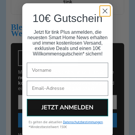
tink
10€ Gutschein
Bleib auf dem Laufenden:
Werde Mitglied bei tink Plus
Jetzt für tink Plus anmelden, die
neuesten Smart Home News erhalten
und immer kostenlosen Versand,
exklusive Deals und einen 10€
Willkommensgutschein* sichern!
Name
Melde Dich jetzt kostenlos an und erhalte die
neuesten Smart Home News
,
immer
kostenlosen Versand
,
exklusive Deals
und
Email
einen
10€
Willkommensgutschein*
.
E-Mail-Adresse
JETZT ANMELDEN
KOSTENLOS ANMELDEN
Es gelten die aktuellen
Datenschutzbestimmungen
.
*Mindestbestellwert 150€
Mit dem Klick auf „Kostenlos anmelden“ stimmst Du der