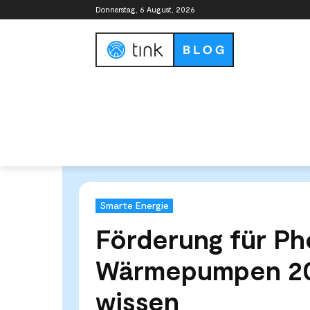
Donnerstag, 6 August, 2026
Smart Home Guide
Smart Home Syste
Start
Kategorien
Smarte Energie
Förderung für 
Smarte Energie
Förderung für Ph
Wärmepumpen 20
wissen