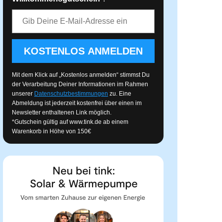
E-Mail-Adresse
KOSTENLOS ANMELDEN
Mit dem Klick auf „Kostenlos anmelden“ stimmst Du
der Verarbeitung Deiner Informationen im Rahmen
unserer
Datenschutzbestimmungen
zu. Eine
Abmeldung ist jederzeit kostenfrei über einen im
Newsletter enthaltenen Link möglich.
*Gutschein gültig auf
www.tink.de
ab einem
Warenkorb in Höhe von 150€