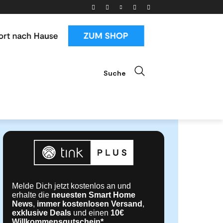
Suche
ials
News & Trends
Mehr
Melde Dich jetzt kostenlos an und
erhalte die
neuesten Smart Home
News
,
immer kostenlosen Versand
,
exklusive Deals
und einen
10€
Willkommensgutschein*
.