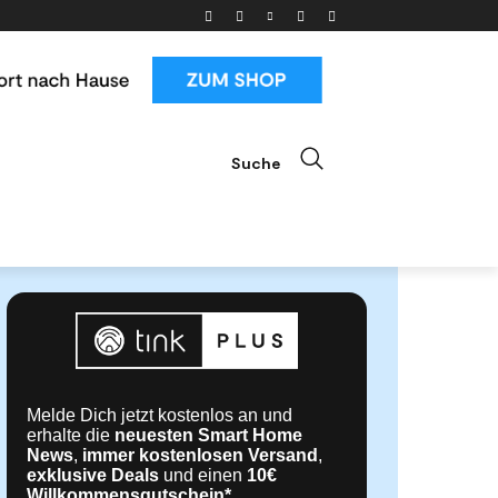
Suche
ials
News & Trends
Mehr
Melde Dich jetzt kostenlos an und
erhalte die
neuesten Smart Home
News
,
immer kostenlosen Versand
,
exklusive Deals
und einen
10€
Willkommensgutschein*
.