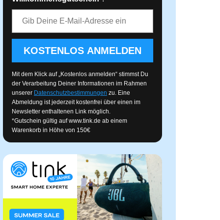
E-Mail-Adresse
KOSTENLOS ANMELDEN
Mit dem Klick auf „Kostenlos anmelden“ stimmst Du
der Verarbeitung Deiner Informationen im Rahmen
unserer
Datenschutzbestimmungen
zu. Eine
Abmeldung ist jederzeit kostenfrei über einen im
Newsletter enthaltenen Link möglich.
*Gutschein gültig auf
www.tink.de
ab einem
Warenkorb in Höhe von 150€