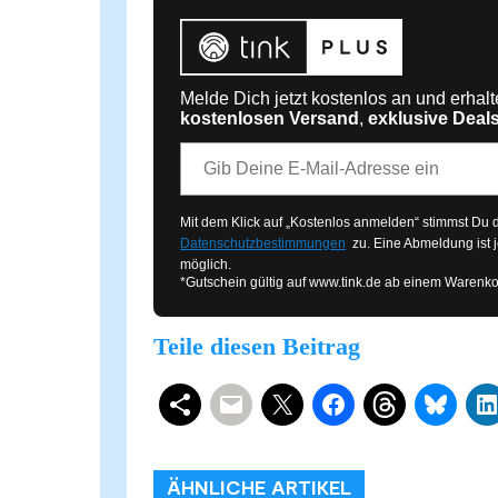
Melde Dich jetzt kostenlos an und erhal
kostenlosen Versand
,
exklusive Deal
E-Mail-Adresse
Mit dem Klick auf „Kostenlos anmelden“ stimmst Du
Datenschutzbestimmungen
zu. Eine Abmeldung ist j
möglich.
*Gutschein gültig auf
www.tink.de
ab einem Warenko
Teile diesen Beitrag
Schlagwörter
Smart Home 
ÄHNLICHE ARTIKEL