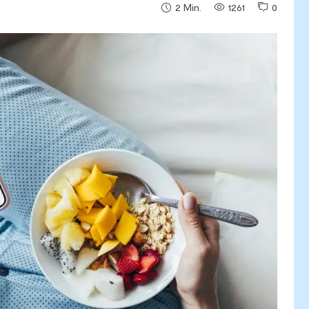
1261
0
2
Min.