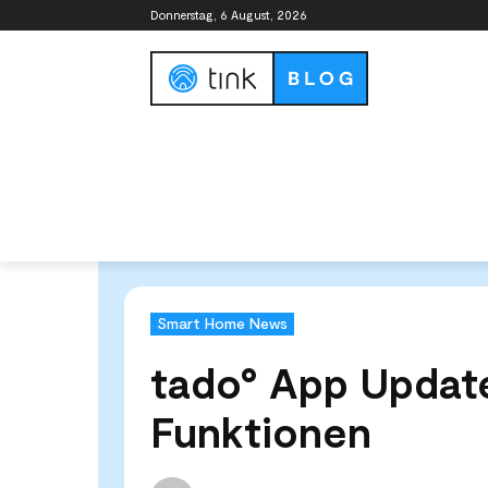
Donnerstag, 6 August, 2026
Smart Home Guide
Smart Home Syste
Start
News & Trends
Smart Home News
tado° Ap
Smart Home News
tado° App Update
Funktionen