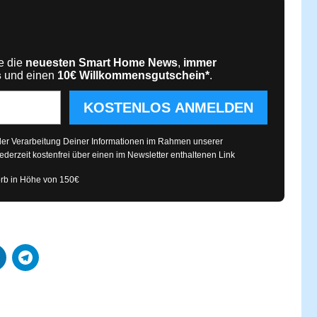
te die
neuesten Smart Home News
,
immer
s
und einen
10€
Willkommensgutschein*
.
KOSTENLOS ANMELDEN
 der Verarbeitung Deiner Informationen im Rahmen unserer
ederzeit kostenfrei über einen im Newsletter enthaltenen Link
rb in Höhe von 150€
Systeme
Kategorien
Produkttests
Produktvergleiche
Bestenlisten
Tutorials
Smart Home News
Mehr