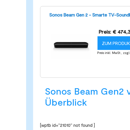
Sonos Beam Gen 2 - Smarte TV-Sound
Preis: € 474,
ZUM PRODU
Preis inkl. MwSt., zzg
Sonos Beam Gen2 v
Überblick
[wptb id="21010" not found ]