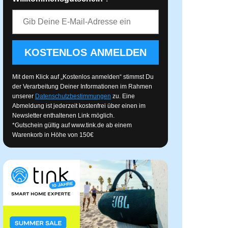
E-Mail-Adresse
KOSTENLOS ANMELDEN
Mit dem Klick auf „Kostenlos anmelden“ stimmst Du
der Verarbeitung Deiner Informationen im Rahmen
unserer
Datenschutzbestimmungen
zu. Eine
Abmeldung ist jederzeit kostenfrei über einen im
Newsletter enthaltenen Link möglich.
*Gutschein gültig auf
www.tink.de
ab einem
Warenkorb in Höhe von 150€