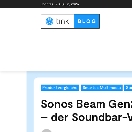
Sonntag, 9 August, 2026
Smart Home Guide
Smart Home Syste
Start
Tests & Vergleiche
Produktvergleiche
Sonos
Produktvergleiche
Smartes Multimedia
So
Sonos Beam Gen2
– der Soundbar-V