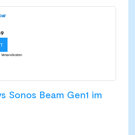
bar
39
KT
l. Versandkosten
s Sonos Beam Gen1 im