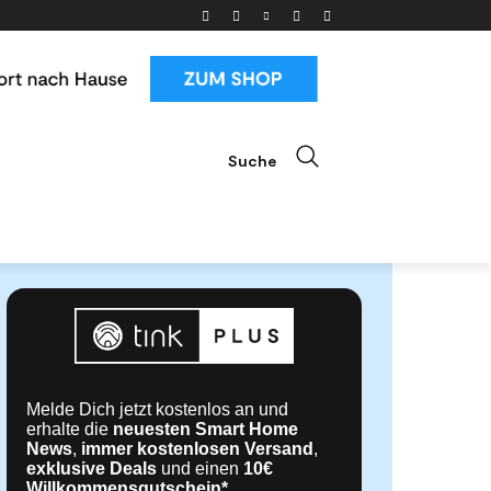
Suche
ials
News & Trends
Mehr
Melde Dich jetzt kostenlos an und
erhalte die
neuesten Smart Home
News
,
immer kostenlosen Versand
,
exklusive Deals
und einen
10€
Willkommensgutschein*
.