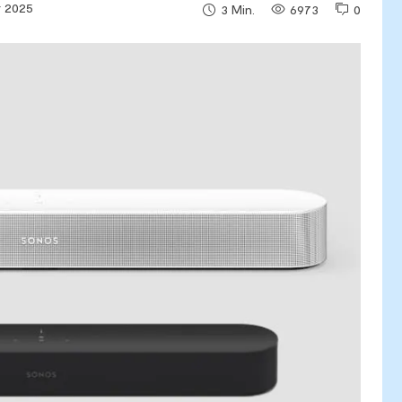
r 2025
6973
0
3
Min.