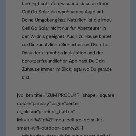
beruhigt schlafen, wissend, dass die Imou
Cell Go Solar ein wachsames Auge auf
Deine Umgebung hat. Natürlich ist die Imou
Cell Go Solar nicht nur für Abenteurer in
der Wildnis geeignet. Auch zu Hause bietet
sie Dir zusätzliche Sicherheit und Komfort.
Dank der einfachen Installation und der
benutzerfreundlichen App hast Du Dein
Zuhause immer im Blick, egal wo Du gerade
bist.
[vc_btn title=“ZUM PRODUKT“ shape=“square“
color=“primary“ align=“center“
el_class=“product_button“
link=“url:%2Fp%2Fimou-cell-go-solar-kit-
smart-wifi-outdoor-cam%20″]
Wir hoffen, dass wir Dir mit diesem Artikel