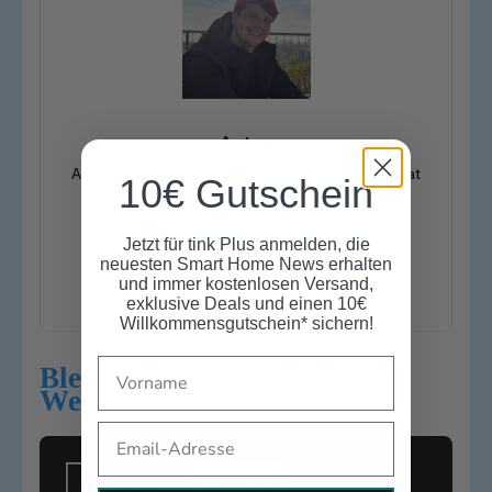
Anton
Anton ist seit 2022 im Blog-Team von tink und hat
10€ Gutschein
seitdem 125+ Artikel verfasst. Zu seinen
Lieblingsprodukten gehören vor allem Smart
Speaker von Sonos. Bei smarten Lampen setzt
Jetzt für tink Plus anmelden, die
neuesten Smart Home News erhalten
Anton bewusst auf die Leuchtmittel von tink
und immer kostenlosen Versand,
Basics.
exklusive Deals und einen 10€
Willkommensgutschein* sichern!
Name
Bleib auf dem Laufenden:
Werde Mitglied bei tink Plus
Email