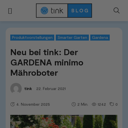
Start
News & Trends
Produktvorstellungen
Neu bei tink: Der GARDEN
Produktvorstellungen
Smarter Garten
Gardena
Neu bei tink: Der
GARDENA minimo
Mähroboter
22. Februar 2021
tink
4. November 2025
1242
0
2
Min.