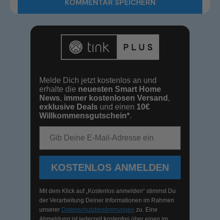
Melde Dich jetzt kostenlos an und
erhalte die
neuesten Smart Home
News
,
immer kostenlosen Versand
,
exklusive Deals
und einen
10€
Willkommensgutschein*
.
E-Mail-Adresse
KOSTENLOS ANMELDEN
Mit dem Klick auf „Kostenlos anmelden“ stimmst Du
der Verarbeitung Deiner Informationen im Rahmen
unserer
Datenschutzbestimmungen
zu. Eine
Abmeldung ist jederzeit kostenfrei über einen im