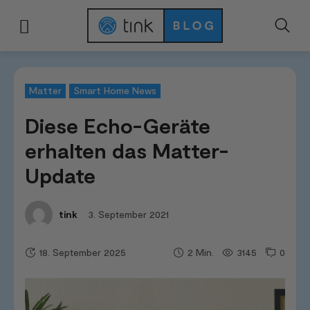
Start
Smart Home Systeme
Matter
Diese Echo-Geräte erhalten das 
Matter
Smart Home News
Diese Echo-Geräte
erhalten das Matter-
Update
3. September 2021
tink
18. September 2025
3145
0
2
Min.