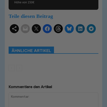
Höhe von 150€
Teile diesen Beitrag
Schlagwörter
Smart Home Systeme
Kategorien
Produkttests
Produktvergleiche
Bestenlisten
Tutorials
Smart Home News
ÄHNLICHE ARTIKEL
Mehr
Kommentiere den Artikel