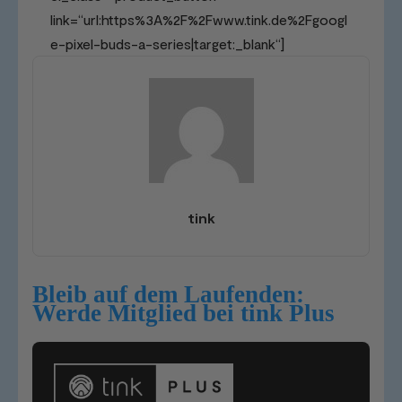
link=“url:https%3A%2F%2Fwww.tink.de%2Fgoogl
e-pixel-buds-a-series|target:_blank“]
tink
Bleib auf dem Laufenden:
Werde Mitglied bei tink Plus