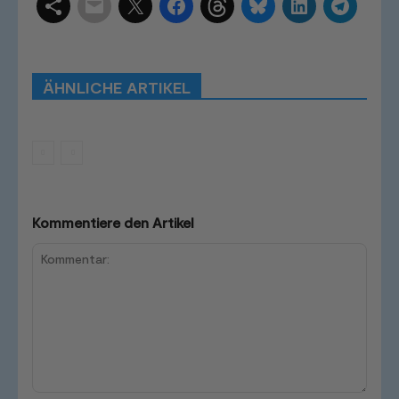
Schlagwörter
Smart Home Systeme
Kategorien
Produkttests
Produktvergleiche
Bestenlisten
Tutorials
Smart Home News
ÄHNLICHE ARTIKEL
Mehr
Kommentiere den Artikel