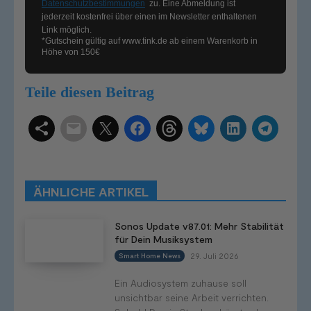
Datenschutzbestimmungen
zu. Eine Abmeldung ist
jederzeit kostenfrei über einen im Newsletter enthaltenen
Link möglich.
*Gutschein gültig auf
www.tink.de
ab einem Warenkorb in
Höhe von 150€
Teile diesen Beitrag
Schlagwörter
Smart Home Systeme
Kategorien
Produkttests
Produktvergleiche
Bestenlisten
Tutorials
Smart Home News
ÄHNLICHE ARTIKEL
Mehr
Sonos Update v87.01: Mehr Stabilität
für Dein Musiksystem
29. Juli 2026
Smart Home News
Ein Audiosystem zuhause soll
unsichtbar seine Arbeit verrichten.