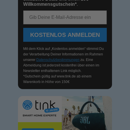
Willkommensgutschein*
.
E-Mail-Adresse
KOSTENLOS ANMELDEN
Mit dem Klick auf „Kostenlos anmelden“ stimmst Du
der Verarbeitung Deiner Informationen im Rahmen
unserer
Datenschutzbestimmungen
zu. Eine
Abmeldung ist jederzeit kostenfrei über einen im
Newsletter enthaltenen Link möglich.
*Gutschein gültig auf
www.tink.de
ab einem
Warenkorb in Höhe von 150€