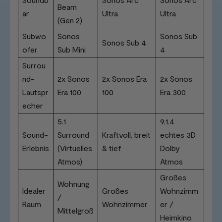
Beam
ar
Ultra
Ultra
(Gen 2)
Subwo
Sonos
Sonos Sub
Sonos Sub 4
ofer
Sub Mini
4
Surrou
nd-
2x Sonos
2x Sonos Era
2x Sonos
Lautspr
Era 100
100
Era 300
echer
5.1
9.1.4
Sound-
Surround
Kraftvoll, breit
echtes 3D
Erlebnis
(Virtuelles
& tief
Dolby
Atmos)
Atmos
Großes
Wohnung
Idealer
Großes
Wohnzimm
/
Raum
Wohnzimmer
er /
Mittelgroß
Heimkino