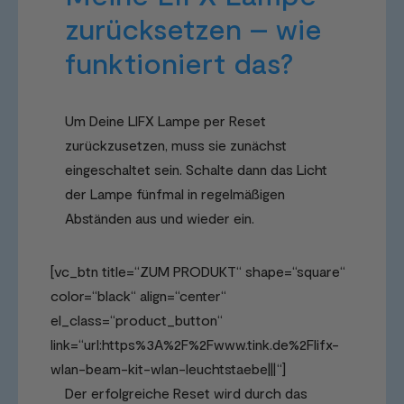
zurücksetzen – wie
funktioniert das?
Um Deine LIFX Lampe per Reset
zurückzusetzen, muss sie zunächst
eingeschaltet sein. Schalte dann das Licht
der Lampe fünfmal in regelmäßigen
Abständen aus und wieder ein.
[vc_btn title=“ZUM PRODUKT“ shape=“square“
color=“black“ align=“center“
el_class=“product_button“
link=“url:https%3A%2F%2Fwww.tink.de%2Flifx-
wlan-beam-kit-wlan-leuchtstaebe|||“]
Der erfolgreiche Reset wird durch das