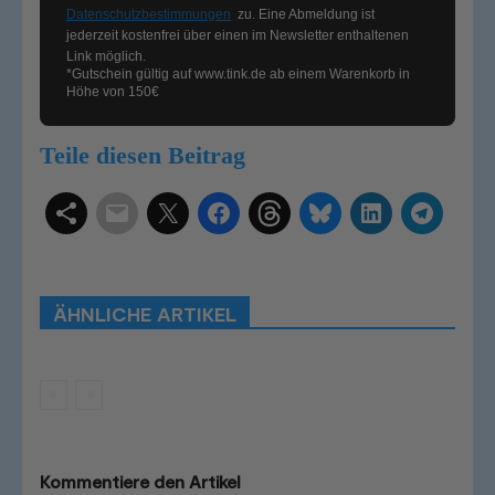
Datenschutzbestimmungen
zu. Eine Abmeldung ist
jederzeit kostenfrei über einen im Newsletter enthaltenen
Link möglich.
*Gutschein gültig auf
www.tink.de
ab einem Warenkorb in
Höhe von 150€
Teile diesen Beitrag
Schlagwörter
Smart Home Systeme
Kategorien
Produkttests
Produktvergleiche
Bestenlisten
Tutorials
Smart Home News
ÄHNLICHE ARTIKEL
Mehr
Kommentiere den Artikel