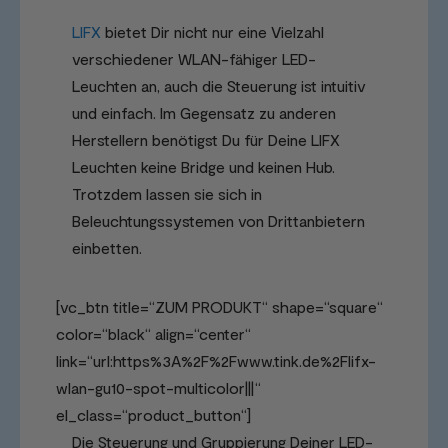
LIFX
bietet Dir nicht nur eine Vielzahl
verschiedener WLAN-fähiger LED-
Leuchten an, auch die Steuerung ist intuitiv
und einfach. Im Gegensatz zu anderen
Herstellern benötigst Du für Deine LIFX
Leuchten keine Bridge und keinen Hub.
Trotzdem lassen sie sich in
Beleuchtungssystemen von Drittanbietern
einbetten.
[vc_btn title=“ZUM PRODUKT“ shape=“square“
color=“black“ align=“center“
link=“url:https%3A%2F%2Fwww.tink.de%2Flifx-
wlan-gu10-spot-multicolor|||“
el_class=“product_button“]
Die Steuerung und Gruppierung Deiner LED-