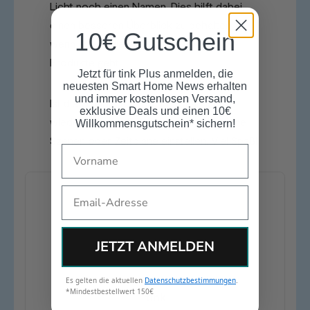
Licht noch einen Namen. Dies hilft dabei,
einen besseren Überblick zu behalten,
10€ Gutschein
wenn es um die Steuerung Deiner LIFX-
Produkte geht.
Jetzt für tink Plus anmelden, die
neuesten Smart Home News erhalten
und immer kostenlosen Versand,
Ist die Glühbirne verbunden, kannst Du
exklusive Deals und einen 10€
wieder ganz nach Belieben verschiedene
Willkommensgutschein* sichern!
Szenen oder Zeitpläne einstellen. Viel Spaß!
Name
Email
JETZT ANMELDEN
Es gelten die aktuellen
Datenschutzbestimmungen
.
*Mindestbestellwert 150€
tink