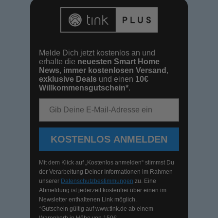
Melde Dich jetzt kostenlos an und
erhalte die
neuesten Smart Home
News
,
immer kostenlosen Versand
,
exklusive Deals
und einen
10€
Willkommensgutschein*
.
E-Mail-Adresse
KOSTENLOS ANMELDEN
Mit dem Klick auf „Kostenlos anmelden“ stimmst Du
der Verarbeitung Deiner Informationen im Rahmen
unserer
Datenschutzbestimmungen
zu. Eine
Abmeldung ist jederzeit kostenfrei über einen im
Newsletter enthaltenen Link möglich.
*Gutschein gültig auf
www.tink.de
ab einem
Warenkorb in Höhe von 150€