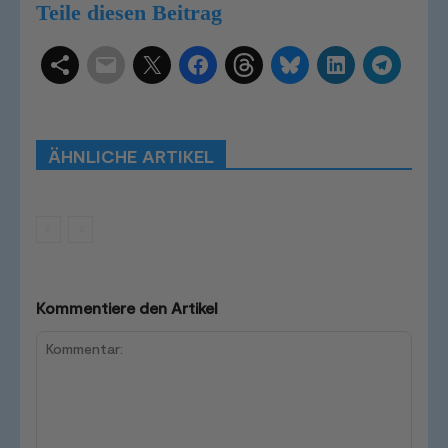
Teile diesen Beitrag
Schlagwörter
Smart Home Systeme
Kategorien
Produkttests
Produktvergleiche
Bestenlisten
Tutorials
Smart Home News
ÄHNLICHE ARTIKEL
Mehr
Kommentiere den Artikel