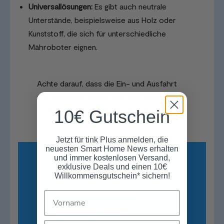
Universallösungen:
Es gibt auch neutrale
Unterstände, beispielsweise aus Holz oder
Kunststoff, die sich für unterschiedliche
Mähroboter eignen.
Achte darauf, dass die Ein- und Ausfahrt
frei zugänglich bleibt und Dein Roboter
problemlos in die Garage gelangen kann.
10€ Gutschein
Jetzt für tink Plus anmelden, die
neuesten Smart Home News erhalten
und immer kostenlosen Versand,
5. Einfache
exklusive Deals und einen 10€
Willkommensgutschein* sichern!
Installation
Name
und gute