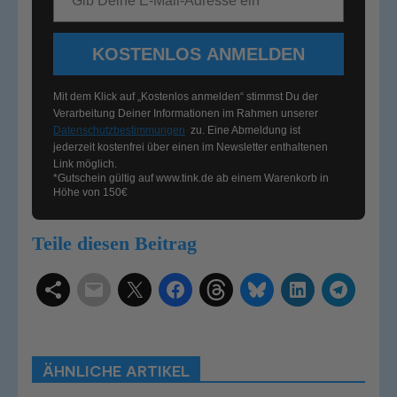
KOSTENLOS ANMELDEN
Mit dem Klick auf „Kostenlos anmelden“ stimmst Du der
Verarbeitung Deiner Informationen im Rahmen unserer
Datenschutzbestimmungen
zu. Eine Abmeldung ist
jederzeit kostenfrei über einen im Newsletter enthaltenen
Link möglich.
*Gutschein gültig auf
www.tink.de
ab einem Warenkorb in
Höhe von 150€
Teile diesen Beitrag
Schlagwörter
Smart Home Systeme
Kategorien
Produkttests
Produktvergleiche
Bestenlisten
Tutorials
Smart Home News
ÄHNLICHE ARTIKEL
Mehr