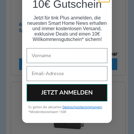
10€ Gutschein
Jetzt für tink Plus anmelden, die
neuesten Smart Home News erhalten
Amazon Fire TV Stick HD (3. Gen.) mit Alexa
und immer kostenlosen Versand,
Sprachfernbedienung - Schwarz
exklusive Deals und einen 10€
Willkommensgutschein* sichern!
Name
Preis nicht verfügbar
ZUM PRODUKT
Email
JETZT ANMELDEN
Es gelten die aktuellen
Datenschutzbestimmungen
.
*Mindestbestellwert 150€