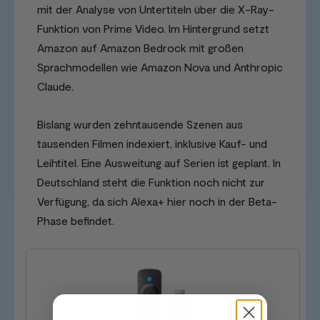
mit der Analyse von Untertiteln über die X-Ray-
Funktion von Prime Video. Im Hintergrund setzt
Amazon auf Amazon Bedrock mit großen
Sprachmodellen wie Amazon Nova und Anthropic
Claude.
Bislang wurden zehntausende Szenen aus
tausenden Filmen indexiert, inklusive Kauf- und
Leihtitel. Eine Ausweitung auf Serien ist geplant. In
Deutschland steht die Funktion noch nicht zur
Verfügung, da sich Alexa+ hier noch in der Beta-
Phase befindet.