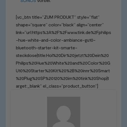
SONOS
vorbei.
[vc_btn title=“ZUM PRODUKT“ style=“flat“
shape=“square“ color=“black“ align=“center“
link=“url:https%3A%2F%2Fwww.tink.de%2Fphilips
-hue-white-and-color-ambiance-gu10-
bluetooth-starter-kit-smarte-
steckdose|title:Hol%20Dir%20jetzt%20Dein%20
Philips%20Hue%20White%20and%20Color%20G
U10%20Starter%20Kit%20%2B%20innr%20Smart
%20Plug%20SP%20120%20im%20tink%20Shop|t
arget:_blank“ el_class=“product_button“]