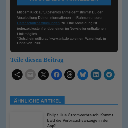
Mit dem Klick auf „Kostenlos anmelden“ stimmst Du der
Verarbeitung Deiner Informationen im Rahmen unserer
Datenschutzbestimmungen
zu. Eine Abmeldung ist
jederzeit kostenfrei über einen im Newsletter enthaltenen
Link möglich.
*Gutschein gültig auf
www.tink.de
ab einem Warenkorb in
Höhe von 150€
Teile diesen Beitrag
Schlagwörter
Smart Home Systeme
Kategorien
Produkttests
Produktvergleiche
Bestenlisten
Tutorials
Smart Home News
ÄHNLICHE ARTIKEL
Mehr
Philips Hue Stromverbrauch: Kommt
bald die Verbrauchsanzeige in der
App?