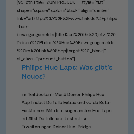
[vc_btn title=“ZUM PRODUKT“ style=“flat“
shape=“square“ color=“black“ align=“center“
link=“url:https%3A%2F%2Fwww.tink.de%2Fphilips
-hue-
bewegungsmelder|title:Kauf%20Dir%20jetzt%20
Deinen%20Philips%20Hue%20Bewegungsmelder
%20im%20tink%20Shop|target:%20_blank|“
el_class=“product_button“]
Philips Hue Laps: Was gibt’s
Neues?
Im “Entdecken”-Menü Deiner Philips Hue
App findest Du tolle Extras und vorab Beta-
Funktionen. Mit dem sogenannten Hue Laps
erhältst Du tolle und kostenlose
Erweiterungen Deiner Hue-Bridge.