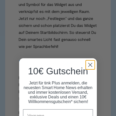
und Symbol für das Widget aus und
verknüpfst es mit dem jeweiligen Raum.
Jetzt nur noch „Festlegen“ und das ganze
sichern und schon platzierst Du das Widget
auf Deinem Startbildschirm. So steuerst Du
Dein smartes Licht fast genauso schnell
wie per Sprachbefehl!
Hue-Bridge aufräumen
10€ Gutschein
Die Funkzentrale Deiner Philips Hue
Jetzt für tink Plus anmelden, die
Beleuchtung ist die
Hue Bridge
. In diesem
neuesten Smart Home News erhalten
kleinen „Super-Computer“ laufen alle
und immer kostenlosen Versand,
exklusive Deals und einen 10€
Steuerbefehle des Lichtsystems
Willkommensgutschein* sichern!
zusammen. Der interne Speicherplatz spielt
Name
hier eine wichtige Rolle. Von ihm hängt ab,