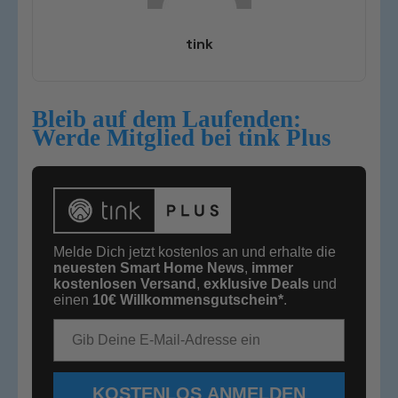
tink
Bleib auf dem Laufenden:
Werde Mitglied bei tink Plus
Melde Dich jetzt kostenlos an und erhalte die
neuesten Smart Home News
,
immer
kostenlosen Versand
,
exklusive Deals
und
einen
10€
Willkommensgutschein*
.
E-Mail-Adresse
KOSTENLOS ANMELDEN