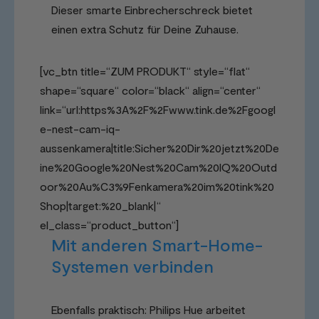
Dieser smarte Einbrecherschreck bietet
einen extra Schutz für Deine Zuhause.
[vc_btn title=“ZUM PRODUKT“ style=“flat“
shape=“square“ color=“black“ align=“center“
link=“url:https%3A%2F%2Fwww.tink.de%2Fgoogl
e-nest-cam-iq-
aussenkamera|title:Sicher%20Dir%20jetzt%20De
ine%20Google%20Nest%20Cam%20IQ%20Outd
oor%20Au%C3%9Fenkamera%20im%20tink%20
Shop|target:%20_blank|“
el_class=“product_button“]
Mit anderen Smart-Home-
Systemen verbinden
Ebenfalls praktisch: Philips Hue arbeitet