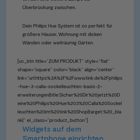
Überbrückung zwischen.
Dein Philips Hue System ist so perfekt für
größere Häuser, Wohnung mit dicken
Wänden oder weiträumig Gärten.
[vc_btn title=“ZUM PRODUKT“ style=“flat“
shape=“square“ color=“black“ align=“center“
link=“url:https%3A%2F%2Fwww.tink.de%2Fphilips
-hue-3-calla-sockelleuchten-basis-2-
erweiterungen|title:Sicher%20Dir%20jetzt%20D
eine%20Philips%20Hue%203%20Calla%20Sockel
leuchten%20im%20tink%20Shop|target:%20_bla
nk|“ el_class=“product_button“]
Widgets auf dem
Smartphone einrichten