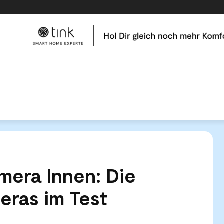
me
Tests & Vergleiche
Kategorien
Hilfe & Tutor
gskamera Innen: Die besten Videokameras im Test
era Innen: Die
eras im Test