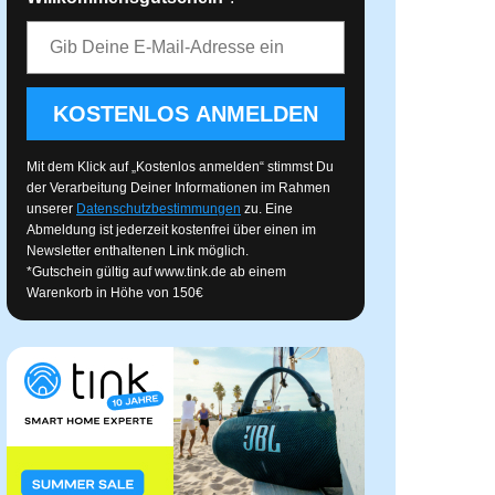
E-Mail-Adresse
KOSTENLOS ANMELDEN
Mit dem Klick auf „Kostenlos anmelden“ stimmst Du
der Verarbeitung Deiner Informationen im Rahmen
unserer
Datenschutzbestimmungen
zu. Eine
Abmeldung ist jederzeit kostenfrei über einen im
Newsletter enthaltenen Link möglich.
*Gutschein gültig auf
www.tink.de
ab einem
Warenkorb in Höhe von 150€