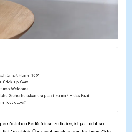
osch Smart Home 360°
g Stick-up Cam
etatmo Welcome
he Sicherheitskamera passt zu mir? – das Fazit
im Test dabei?
ersönlichen Bedürfnisse zu finden, ist gar nicht so
 im tink Vergleich: Überwachungskameras für Innen. Oder