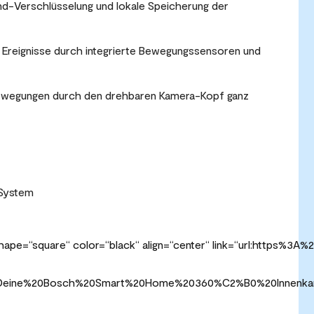
d-Verschlüsselung und lokale Speicherung der
r Ereignisse durch integrierte Bewegungssensoren und
Bewegungen durch den drehbaren Kamera-Kopf ganz
 System
shape=“square“ color=“black“ align=“center“ link=“url:https
t%20Deine%20Bosch%20Smart%20Home%20360%C2%B0%20Innenka