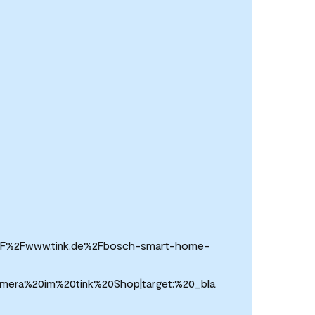
%3A%2F%2Fwww.tink.de%2Fbosch-smart-home-
mera%20im%20tink%20Shop|target:%20_bla