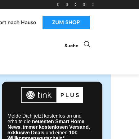
Suche
ials
News & Trends
Mehr
Melde Dich jetzt kostenlos an und
erhalte die
neuesten Smart Home
News
,
immer kostenlosen Versand
,
exklusive Deals
und einen
10€
Willkommensgutschein*
.