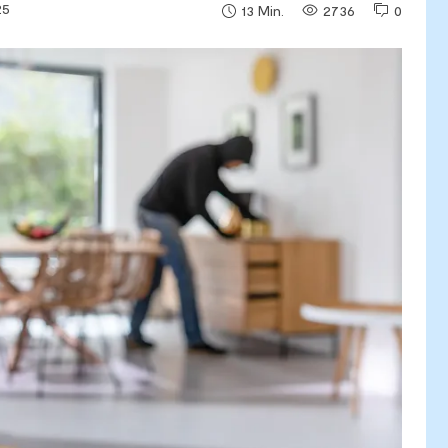
25
2736
0
13
Min.