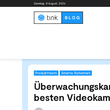
Samstag, 8 August, 2026
Smart Home Guide
Smart Home Syste
Start
Tests & Vergleiche
Produkttests
Überwachun
Produkttests
Smarte Sicherheit
Überwachungskam
besten Videokam