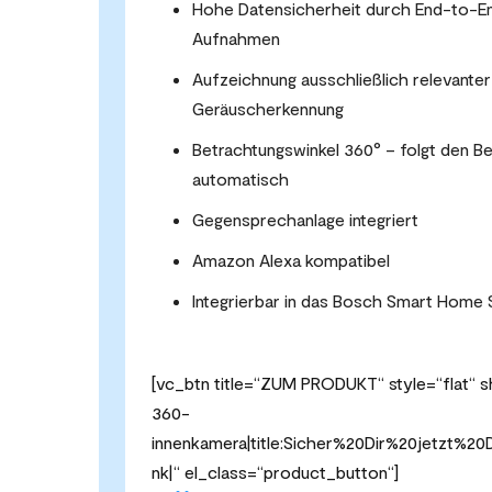
Hohe Datensicherheit durch End-to-En
Aufnahmen
Aufzeichnung ausschließlich relevante
Geräuscherkennung
Betrachtungswinkel 360° – folgt den 
automatisch
Gegensprechanlage integriert
Amazon Alexa kompatibel
Integrierbar in das Bosch Smart Home
[vc_btn title=“ZUM PRODUKT“ style=“flat“ 
360-
innenkamera|title:Sicher%20Dir%20jetz
nk|“ el_class=“product_button“]