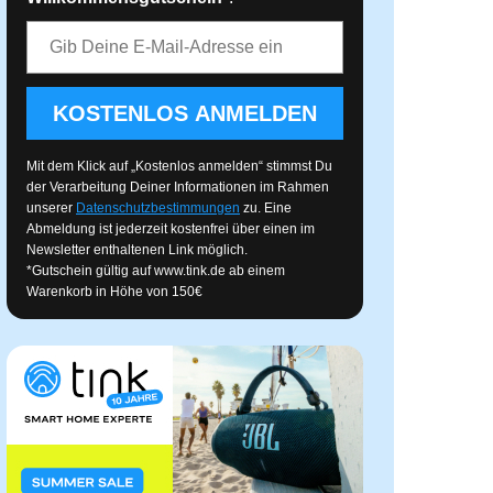
E-Mail-Adresse
KOSTENLOS ANMELDEN
Mit dem Klick auf „Kostenlos anmelden“ stimmst Du
der Verarbeitung Deiner Informationen im Rahmen
unserer
Datenschutzbestimmungen
zu. Eine
Abmeldung ist jederzeit kostenfrei über einen im
Newsletter enthaltenen Link möglich.
*Gutschein gültig auf
www.tink.de
ab einem
Warenkorb in Höhe von 150€