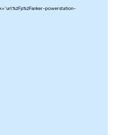
nk=“url:%2Fp%2Fanker-powerstation-