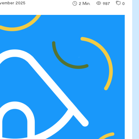
ovember 2025
987
0
2
Min.