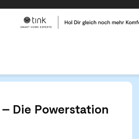
me
Tests & Vergleiche
Kategorien
Hilfe & Tutor
ld - Die Powerstation von Anker
d – Die Powerstation