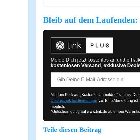
Bleib auf dem Laufenden: 
Melde Dich jetzt kostenlos an und erhal
kostenlosen Versand
,
exklusive Deal
E-Mail-Adresse
Mit dem Klick auf „Kostenlos anmelden“ stimmst Du
Datenschutzbestimmungen
zu. Eine Abmeldung ist j
möglich.
*Gutschein gültig auf
www.tink.de
ab einem Warenko
Teile diesen Beitrag