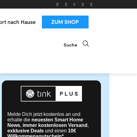
Suche
ials
News & Trends
Mehr
Melde Dich jetzt kostenlos an und
erhalte die
neuesten Smart Home
News
,
immer kostenlosen Versand
,
exklusive Deals
und einen
10€
Willkommensgutschein*
.