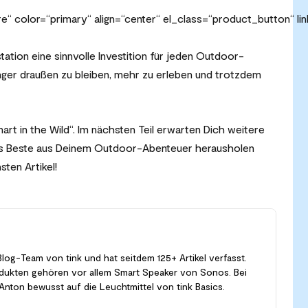
“ color=“primary“ align=“center“ el_class=“product_button“ li
ation eine sinnvolle Investition für jeden Outdoor-
, länger draußen zu bleiben, mehr zu erleben und trotzdem
art in the Wild“. Im nächsten Teil erwarten Dich weitere
as Beste aus Deinem Outdoor-Abenteuer herausholen
sten Artikel!
Blog-Team von tink und hat seitdem 125+ Artikel verfasst.
odukten gehören vor allem Smart Speaker von Sonos. Bei
nton bewusst auf die Leuchtmittel von tink Basics.