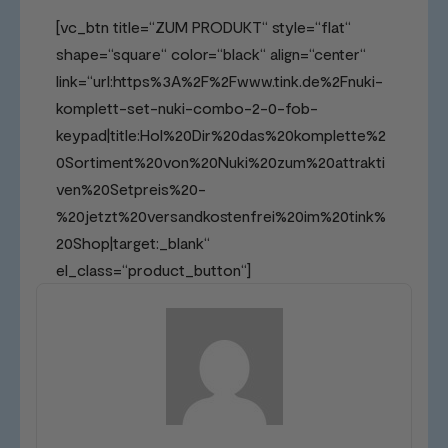
[vc_btn title=“ZUM PRODUKT“ style=“flat“
shape=“square“ color=“black“ align=“center“
link=“url:https%3A%2F%2Fwww.tink.de%2Fnuki-
komplett-set-nuki-combo-2-0-fob-
keypad|title:Hol%20Dir%20das%20komplette%2
0Sortiment%20von%20Nuki%20zum%20attrakti
ven%20Setpreis%20-
%20jetzt%20versandkostenfrei%20im%20tink%
20Shop|target:_blank“
el_class=“product_button“]