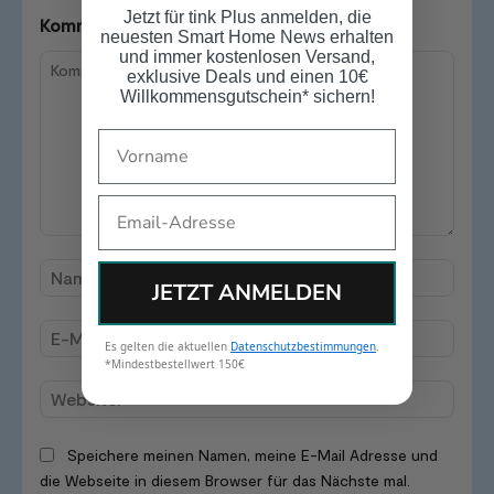
Jetzt für tink Plus anmelden, die
Kommentiere den Artikel
neuesten Smart Home News erhalten
und immer kostenlosen Versand,
exklusive Deals und einen 10€
Willkommensgutschein* sichern!
Name
Email
Kommentar:
Name
JETZT ANMELDEN
E-
Es gelten die aktuellen
Datenschutzbestimmungen
.
Mail:*
*Mindestbestellwert 150€
Websi
Speichere meinen Namen, meine E-Mail Adresse und
die Webseite in diesem Browser für das Nächste mal.