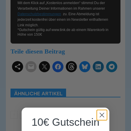
Mit dem Klick auf „Kostenlos anmelden“ stimmst Du der
Verarbeitung Deiner Informationen im Rahmen unserer
Datenschutzbestimmungen
zu. Eine Abmeldung ist
jederzeit kostenfrei über einen im Newsletter enthaltenen
Link möglich.
*Gutschein gültig auf
www.tink.de
ab einem Warenkorb in
Höhe von 150€
Teile diesen Beitrag
Schlagwörter
Smart Home Systeme
Kategorien
Produkttests
Produktvergleiche
Bestenlisten
Tutorials
Smart Home News
ÄHNLICHE ARTIKEL
Mehr
10€ Gutschein