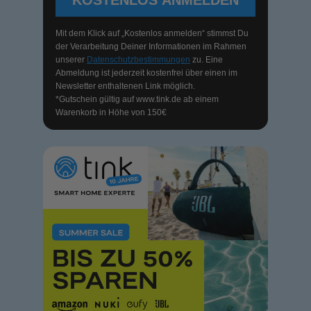
KOSTENLOS ANMELDEN
Mit dem Klick auf „Kostenlos anmelden“ stimmst Du
der Verarbeitung Deiner Informationen im Rahmen
unserer
Datenschutzbestimmungen
zu. Eine
Abmeldung ist jederzeit kostenfrei über einen im
Newsletter enthaltenen Link möglich.
*Gutschein gültig auf
www.tink.de
ab einem
Warenkorb in Höhe von 150€