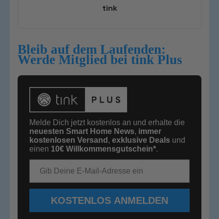
tink
Bleib auf dem Laufenden:
Werde Mitglied bei tink Plus
Melde Dich jetzt kostenlos an und erhalte die
neuesten Smart Home News
,
immer
kostenlosen Versand
,
exklusive Deals
und
einen
10€
Willkommensgutschein*
.
E-Mail-Adresse
KOSTENLOS ANMELDEN