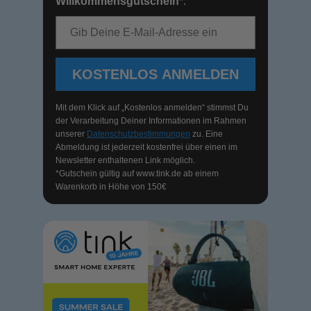
Willkommensgutschein*
.
E-Mail-Adresse
KOSTENLOS ANMELDEN
Mit dem Klick auf „Kostenlos anmelden“ stimmst Du
der Verarbeitung Deiner Informationen im Rahmen
unserer
Datenschutzbestimmungen
zu. Eine
Abmeldung ist jederzeit kostenfrei über einen im
Newsletter enthaltenen Link möglich.
*Gutschein gültig auf
www.tink.de
ab einem
Warenkorb in Höhe von 150€