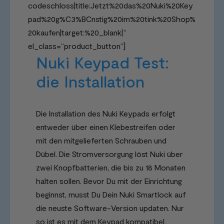
codeschloss|title:Jetzt%20das%20Nuki%20Key
pad%20g%C3%BCnstig%20im%20tink%20Shop%
20kaufen|target:%20_blank|“
el_class=“product_button“]
Nuki Keypad Test:
die Installation
Die Installation des Nuki Keypads erfolgt
entweder über einen Klebestreifen oder
mit den mitgelieferten Schrauben und
Dübel. Die Stromversorgung löst Nuki über
zwei Knopfbatterien, die bis zu 18 Monaten
halten sollen. Bevor Du mit der Einrichtung
beginnst, musst Du Dein Nuki Smartlock auf
die neuste Software-Version updaten. Nur
so ist es mit dem Keypad kompatibel.