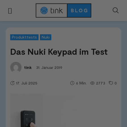
Start
Tests & Vergleiche
Produkttests
Das Nuki Keypad im Test
Produkttests
Nuki
Das Nuki Keypad im Test
31. Januar 2019
tink
17. Juli 2025
2773
0
6
Min.