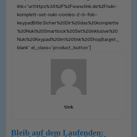
link=“url:https%3A%2F%2Fwww.tink.de%2Fnuki-
komplett-set-nuki-combo-2-0-fob-
keypad|title:Sicher%20Dir%20das%20komplette
%20Nuki%20Smartlock%20Set%20inklusive%20
Nuki%20Keypad%20im%20tink%20Shop|target:_
blank“ el_class=“product_button“]
tink
Bleib auf dem Laufenden: