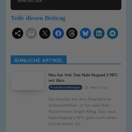
Höhe von 150€
Teile diesen Beitrag
Schlagwörter
Smart Home Systeme
Kategorien
Produkttests
Produktvergleiche
Bestenlisten
Tutorials
Smart Home News
ÄHNLICHE ARTIKEL
Mehr
Neu bei tink: Das Nuki Keypad 2 NFC
mit Aliro
25. März 2026
Produktvorstellungen
Die Haustür mit dem Smartphone
aufzuschließen, ist für viele Nuki-
Nutzer:innen längst Alltag. Das neue
Nuki Keypad 2 NFC geht noch einen
Schritt weiter: Es...