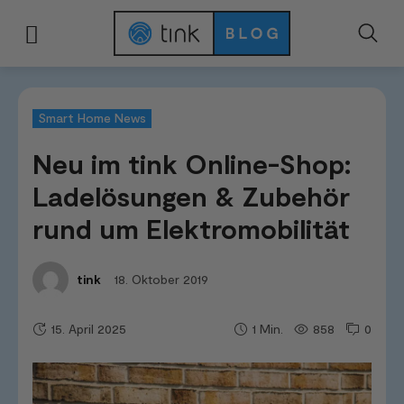
Start
News & Trends
Smart Home News
Neu im tink Online-Shop: Lad
Smart Home News
Neu im tink Online-Shop:
Ladelösungen & Zubehör
rund um Elektromobilität
18. Oktober 2019
tink
15. April 2025
858
0
1
Min.