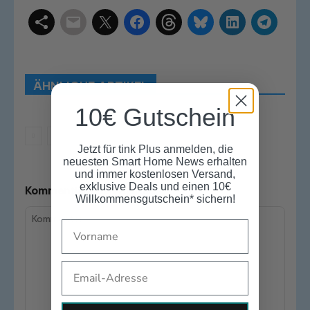
Schlagwörter
Smart Home Systeme
Kategorien
Produkttests
Produktvergleiche
Bestenlisten
Tutorials
Smart Home News
ÄHNLICHE ARTIKEL
Mehr
10€ Gutschein
Jetzt für tink Plus anmelden, die
neuesten Smart Home News erhalten
und immer kostenlosen Versand,
exklusive Deals und einen 10€
Kommentiere den Artikel
Willkommensgutschein* sichern!
Name
Email