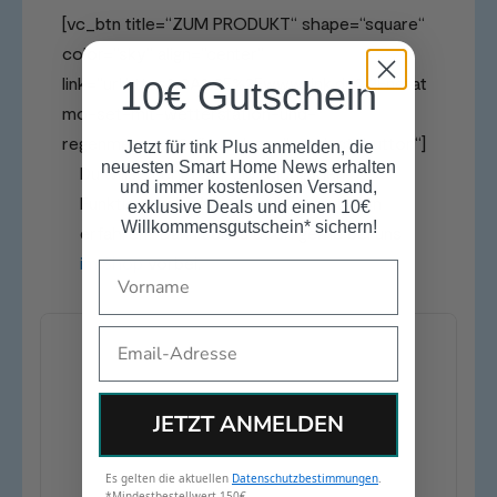
[vc_btn title=“ZUM PRODUKT“ shape=“square“
color=“sky“ align=“center“
link=“url:https%3A%2F%2Fwww.tink.de%2Fnetat
10€ Gutschein
mo-set-mit-wetterstation-und-
regenmesser%20″ el_class=“product_button“]
Jetzt für tink Plus anmelden, die
neuesten Smart Home News erhalten
Du willst mehr über die reichlichen
und immer kostenlosen Versand,
Funktionen der Netatmo Wetterstation
exklusive Deals und einen 10€
Willkommensgutschein* sichern!
erfahren? Dann schau doch gerne bei uns
im Shop
vorbei.
Name
Email
JETZT ANMELDEN
Es gelten die aktuellen
Datenschutzbestimmungen
.
*Mindestbestellwert 150€