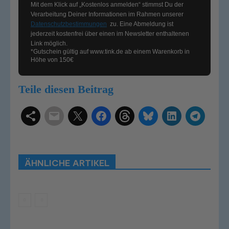
Mit dem Klick auf „Kostenlos anmelden“ stimmst Du der
Verarbeitung Deiner Informationen im Rahmen unserer
Datenschutzbestimmungen
zu. Eine Abmeldung ist
jederzeit kostenfrei über einen im Newsletter enthaltenen
Link möglich.
*Gutschein gültig auf
www.tink.de
ab einem Warenkorb in
Höhe von 150€
Teile diesen Beitrag
Schlagwörter
Smart Home Systeme
Kategorien
Produkttests
Produktvergleiche
Bestenlisten
Tutorials
Smart Home News
ÄHNLICHE ARTIKEL
Mehr