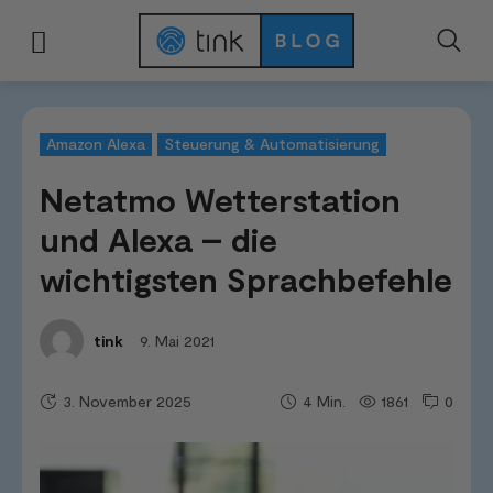
Start
Smart Home Systeme
Amazon Alexa
Netatmo Wetterstation und
Amazon Alexa
Steuerung & Automatisierung
Netatmo Wetterstation
und Alexa – die
wichtigsten Sprachbefehle
9. Mai 2021
tink
3. November 2025
1861
0
4
Min.