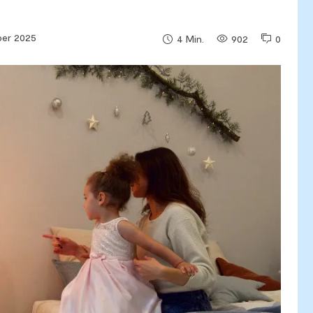
ber 2025
902
0
4
Min.