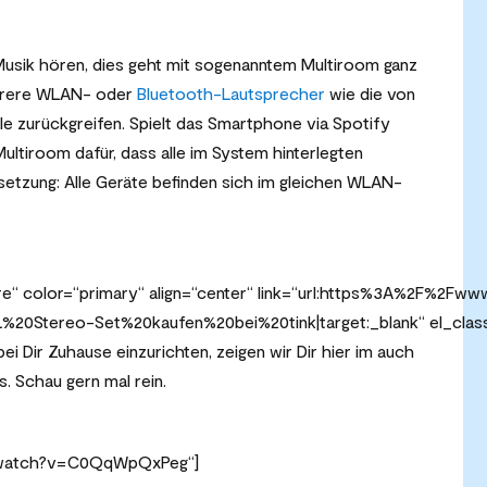
usik hören, dies geht mit sogenanntem Multiroom ganz
ehrere WLAN- oder
Bluetooth-Lautsprecher
wie die von
le zurückgreifen. Spielt das Smartphone via Spotify
Multiroom dafür, dass alle im System hinterlegten
etzung: Alle Geräte befinden sich im gleichen WLAN-
e“ color=“primary“ align=“center“ link=“url:https%3A%2F%2Fw
%20Stereo-Set%20kaufen%20bei%20tink|target:_blank“ el_clas
ei Dir Zuhause einzurichten, zeigen wir Dir hier im auch
. Schau gern mal rein.
m/watch?v=C0QqWpQxPeg“]