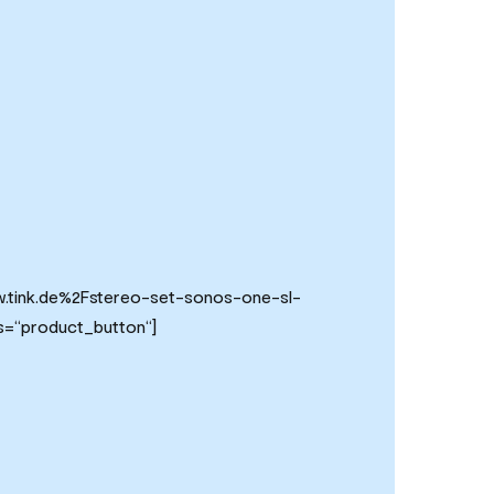
ww.tink.de%2Fstereo-set-sonos-one-sl-
s=“product_button“]