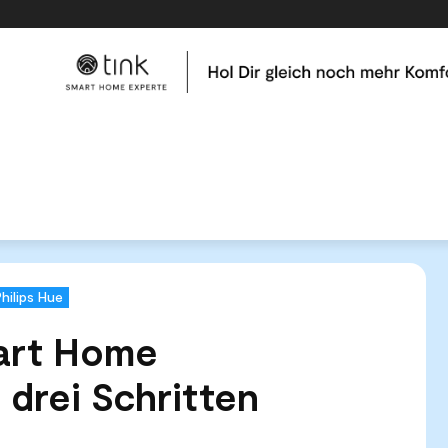
me
Tests & Vergleiche
Kategorien
Hilfe & Tutor
kte Smart Home Weihnachten - in drei Schritten
Philips Hue
art Home
 drei Schritten