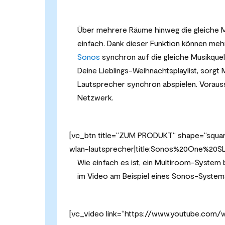
Über mehrere Räume hinweg die gleiche M
einfach. Dank dieser Funktion können m
Sonos
synchron auf die gleiche Musikquel
Deine Lieblings-Weihnachtsplaylist, sorgt 
Lautsprecher synchron abspielen. Vorauss
Netzwerk.
[vc_btn title=“ZUM PRODUKT“ shape=“squar
wlan-lautsprecher|title:Sonos%20One%20SL
Wie einfach es ist, ein Multiroom-System b
im Video am Beispiel eines Sonos-Systems
[vc_video link=“https://www.youtube.co