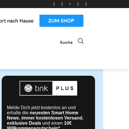
Suche
ials
News & Trends
Mehr
Melde Dich jetzt kostenlos an und
erhalte die
neuesten Smart Home
News
,
immer kostenlosen Versand
,
exklusive Deals
und einen
10€
Willkommensgutschein*
.