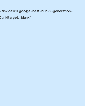
w.tink.de%2Fgoogle-nest-hub-2-generation-
ink|target:_blank“