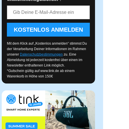
E-Mail-Adresse
KOSTENLOS ANMELDEN
Mit dem Klick auf „Kostenlos anmelden“ stimmst Du
der Verarbeitung Deiner Informationen im Rahmen
unserer
Datenschutzbestimmungen
zu. Eine
Abmeldung ist jederzeit kostenfrei über einen im
Newsletter enthaltenen Link möglich.
*Gutschein gültig auf
www.tink.de
ab einem
Warenkorb in Höhe von 150€