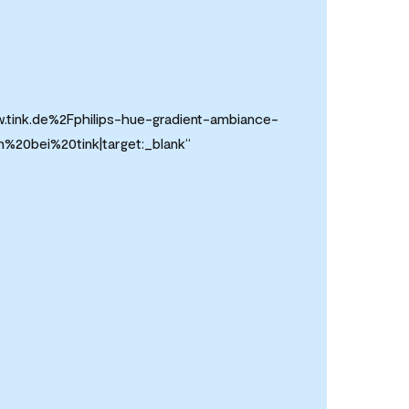
.tink.de%2Fphilips-hue-gradient-ambiance-
%20bei%20tink|target:_blank“