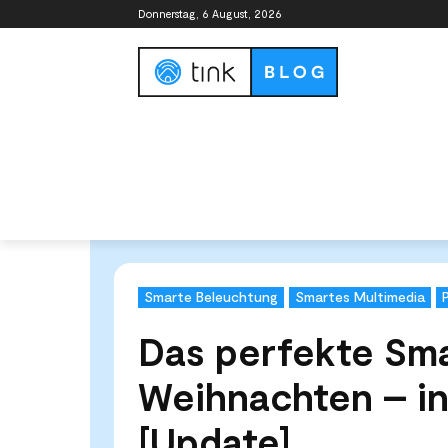
Donnerstag, 6 August, 2026
Smart Home Guide
Smart Home Syste
Start
Kategorien
Smarte Beleuchtung
Das perfe
Smarte Beleuchtung
Smartes Multimedia
Das perfekte Sm
Weihnachten – in
[Update]