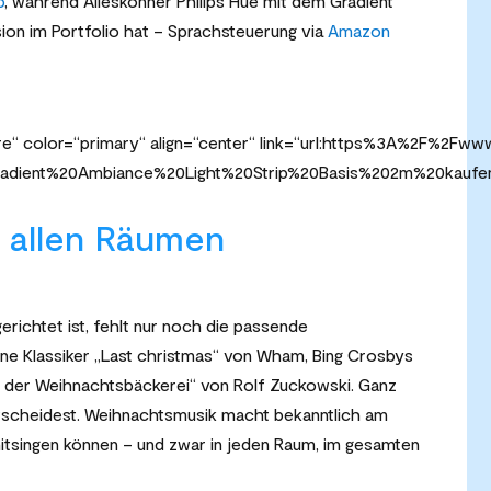
p
, während Alleskönner Philips Hue mit dem Gradient
ion im Portfolio hat – Sprachsteuerung via
Amazon
“ color=“primary“ align=“center“ link=“url:https%3A%2F%2Fwww
20Gradient%20Ambiance%20Light%20Strip%20Basis%202m%20kaufen
 allen Räumen
erichtet ist, fehlt nur noch die passende
ne Klassiker „Last christmas“ von Wham, Bing Crosbys
In der Weihnachtsbäckerei“ von Rolf Zuckowski. Ganz
entscheidest. Weihnachtsmusik macht bekanntlich am
itsingen können – und zwar in jeden Raum, im gesamten