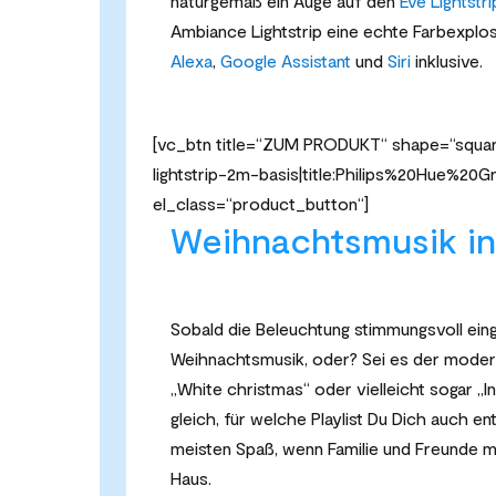
naturgemäß ein Auge auf den
Eve Lightstri
Ambiance Lightstrip eine echte Farbexplos
Alexa
,
Google Assistant
und
Siri
inklusive.
[vc_btn title=“ZUM PRODUKT“ shape=“square
lightstrip-2m-basis|title:Philips%20Hue%
el_class=“product_button“]
Weihnachtsmusik in
Sobald die Beleuchtung stimmungsvoll eing
Weihnachtsmusik, oder? Sei es der moder
„White christmas“ oder vielleicht sogar „
gleich, für welche Playlist Du Dich auch 
meisten Spaß, wenn Familie und Freunde m
Haus.