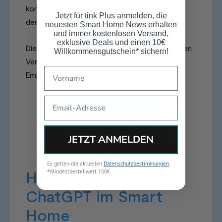
komfortabel zu halten — aber meine Kosten in
Jetzt für tink Plus anmelden, die
den Spitzenstunden zu minimieren.“
neuesten Smart Home News erhalten
und immer kostenlosen Versand,
exklusive Deals und einen 10€
Die Grundlage für Trick 5 sind Geräte, die Deinen
Willkommensgutschein* sichern!
Verbrauch überhaupt messen. Unsere
Name
Empfehlungen:
Email
Smarte Steckdosen entdecken
Smarte Thermostate entdecken
JETZT ANMELDEN
Es gelten die aktuellen
Datenschutzbestimmungen
.
Häufige Fragen zu
*Mindestbestellwert 150€
ChatGPT im Smart
Home