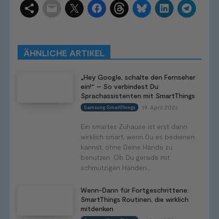
Schlagwörter
Smart Home Systeme
Kategorien
Produkttests
Produktvergleiche
Bestenlisten
Tutorials
Smart Home News
ÄHNLICHE ARTIKEL
Mehr
„Hey Google, schalte den Fernseher
ein!“ – So verbindest Du
Sprachassistenten mit SmartThings
19. April 2026
Samsung SmartThings
Ein smartes Zuhause ist erst dann
wirklich smart, wenn Du es bedienen
kannst, ohne Deine Hände zu
benutzen. Ob Du gerade mit
schmutzigen Händen...
Wenn-Dann für Fortgeschrittene:
SmartThings Routinen, die wirklich
mitdenken