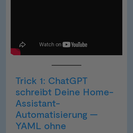
Trick 1: ChatGPT
schreibt Deine Home-
Assistant-
Automatisierung —
YAML ohne