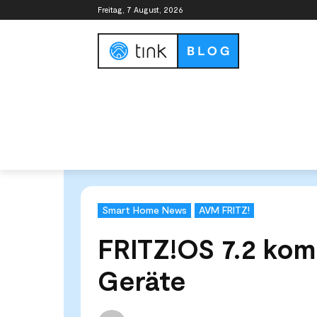
Freitag, 7 August, 2026
Smart Home Guide
Smart Home Syste
Start
News & Trends
Smart Home News
FRITZ!OS
Smart Home News
AVM FRITZ!
FRITZ!OS 7.2 kom
Geräte