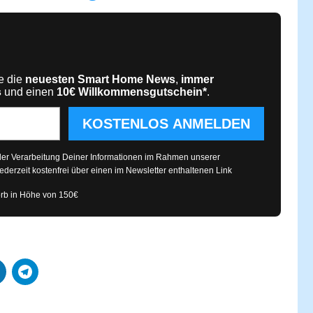
te die
neuesten Smart Home News
,
immer
s
und einen
10€
Willkommensgutschein*
.
KOSTENLOS ANMELDEN
 der Verarbeitung Deiner Informationen im Rahmen unserer
ederzeit kostenfrei über einen im Newsletter enthaltenen Link
rb in Höhe von 150€
Systeme
Kategorien
Produkttests
Produktvergleiche
Bestenlisten
Tutorials
Smart Home News