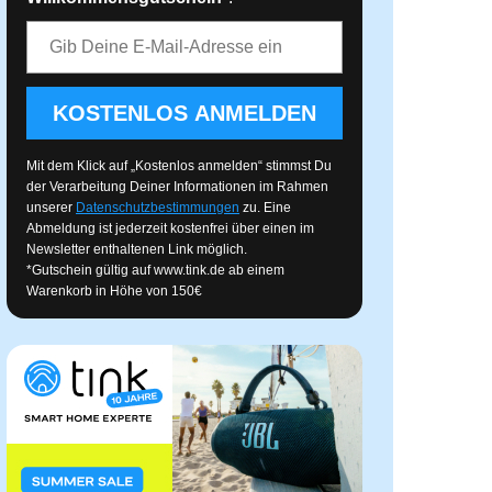
E-Mail-Adresse
KOSTENLOS ANMELDEN
Mit dem Klick auf „Kostenlos anmelden“ stimmst Du
der Verarbeitung Deiner Informationen im Rahmen
unserer
Datenschutzbestimmungen
zu. Eine
Abmeldung ist jederzeit kostenfrei über einen im
Newsletter enthaltenen Link möglich.
*Gutschein gültig auf
www.tink.de
ab einem
Warenkorb in Höhe von 150€