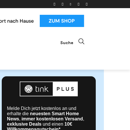
Suche
ials
News & Trends
Mehr
Melde Dich jetzt kostenlos an und
erhalte die
neuesten Smart Home
News
,
immer kostenlosen Versand
,
exklusive Deals
und einen
10€
Willkommensgutschein*
.