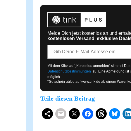
Melde Dich jetzt kostenlos an und erhal
kostenlosen Versand
,
exklusive Deal
E-Mail-Adresse
Mit dem Klick auf „Kostenlos anmelden“ stimmst Du
Datenschutzbestimmungen
zu. Eine Abmeldung ist j
möglich.
*Gutschein gültig auf
www.tink.de
ab einem Warenko
Teile diesen Beitrag
Schlagwörter
Smart Home 