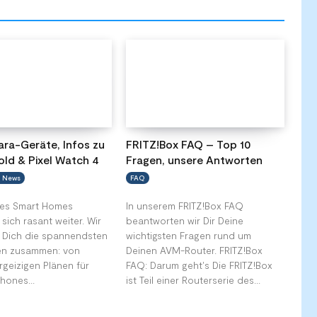
Mehr
ra-Geräte, Infos zu
FRITZ!Box FAQ – Top 10
old & Pixel Watch 4
Fragen, unsere Antworten
 News
FAQ
des Smart Homes
In unserem FRITZ!Box FAQ
 sich rasant weiter. Wir
beantworten wir Dir Deine
r Dich die spannendsten
wichtigsten Fragen rund um
en zusammen: von
Deinen AVM-Router. FRITZ!Box
rgeizigen Plänen für
FAQ: Darum geht's Die FRITZ!Box
Phones...
ist Teil einer Routerserie des...