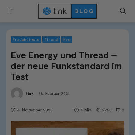
Start
Tests & Vergleiche
Produkttests
Eve Energy und Thread - der ne
Produkttests
Thread
Eve
Eve Energy und Thread –
der neue Funkstandard im
Test
28. Februar 2021
tink
4. November 2025
2250
0
4
Min.