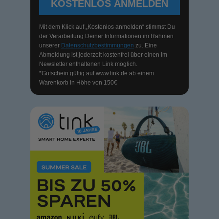
KOSTENLOS ANMELDEN
Mit dem Klick auf „Kostenlos anmelden“ stimmst Du
der Verarbeitung Deiner Informationen im Rahmen
unserer
Datenschutzbestimmungen
zu. Eine
Abmeldung ist jederzeit kostenfrei über einen im
Newsletter enthaltenen Link möglich.
*Gutschein gültig auf
www.tink.de
ab einem
Warenkorb in Höhe von 150€