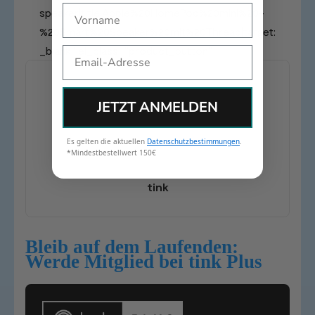
Name
speaker|title:Apple%20HomePod%20mini%20-
%20Smart%20Speaker%20mit%20Thread|target:
_blank“ el_class=“product_button“]
Email
JETZT ANMELDEN
Es gelten die aktuellen
Datenschutzbestimmungen
.
*Mindestbestellwert 150€
tink
Bleib auf dem Laufenden:
Werde Mitglied bei tink Plus