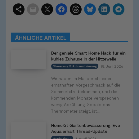
Schlagwörter
Smart Home Systeme
Kategorien
Produkttests
Produktvergleiche
Bestenlisten
Tutorials
Smart Home News
ÄHNLICHE ARTIKEL
Mehr
Der geniale Smart Home Hack für ein
kühles Zuhause in der Hitzewelle
18. Juni 2026
Steuerung & Automatisierung
Wir haben im Mai bereits einen
ernsthaften Vorgeschmack auf die
Sommerhitze bekommen, und die
kommenden Monate versprechen
wenig Abkühlung. Sobald das
Thermometer steigt, ist...
HomeKit Gartenbewässerung: Eve
Aqua erhält Thread-Update
1. April 2021
Apple Home