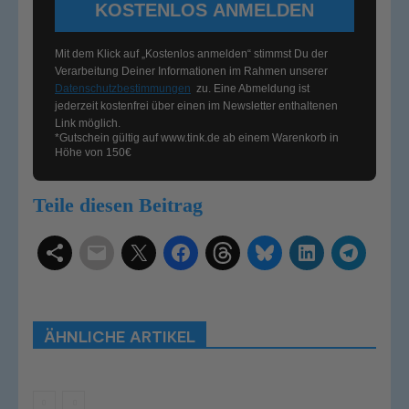
KOSTENLOS ANMELDEN
Mit dem Klick auf „Kostenlos anmelden“ stimmst Du der
Verarbeitung Deiner Informationen im Rahmen unserer
Datenschutzbestimmungen
zu. Eine Abmeldung ist
jederzeit kostenfrei über einen im Newsletter enthaltenen
Link möglich.
*Gutschein gültig auf
www.tink.de
ab einem Warenkorb in
Höhe von 150€
Teile diesen Beitrag
Schlagwörter
Smart Home Systeme
Kategorien
Produkttests
Produktvergleiche
Bestenlisten
Tutorials
Smart Home News
ÄHNLICHE ARTIKEL
Mehr