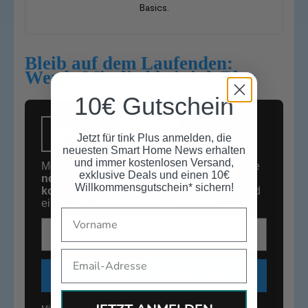
Basics.
Bleib auf dem Laufenden:
Werde Mitglied bei tink Plus
10€ Gutschein
Jetzt für tink Plus anmelden, die
neuesten Smart Home News erhalten
und immer kostenlosen Versand,
Melde Dich jetzt kostenlos an und erhalte die
exklusive Deals und einen 10€
neuesten Smart Home News
,
immer
Willkommensgutschein* sichern!
kostenlosen Versand
,
exklusive Deals
und
einen
10€
Willkommensgutschein*
.
Name
E-Mail-Adresse
Email
KOSTENLOS ANMELDEN