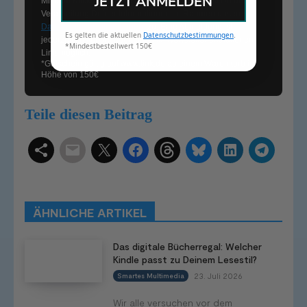
JETZT ANMELDEN
Mit dem Klick auf „Kostenlos anmelden“ stimmst Du der
Verarbeitung Deiner Informationen im Rahmen unserer
Datenschutzbestimmungen
zu. Eine Abmeldung ist
Es gelten die aktuellen
Datenschutzbestimmungen
.
jederzeit kostenfrei über einen im Newsletter enthaltenen
*Mindestbestellwert 150€
Link möglich.
*Gutschein gültig auf
www.tink.de
ab einem Warenkorb in
Höhe von 150€
Teile diesen Beitrag
Schlagwörter
Smart Home Systeme
Kategorien
Produkttests
Produktvergleiche
Bestenlisten
Tutorials
Smart Home News
ÄHNLICHE ARTIKEL
Mehr
Das digitale Bücherregal: Welcher
Kindle passt zu Deinem Lesestil?
23. Juli 2026
Smartes Multimedia
Wir alle versuchen vor dem