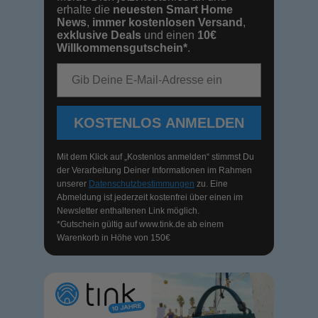
erhalte die
neuesten Smart Home
News
,
immer kostenlosen Versand
,
exklusive Deals
und einen
10€
Willkommensgutschein*
.
E-Mail-Adresse
KOSTENLOS ANMELDEN
Mit dem Klick auf „Kostenlos anmelden“ stimmst Du
der Verarbeitung Deiner Informationen im Rahmen
unserer
Datenschutzbestimmungen
zu. Eine
Abmeldung ist jederzeit kostenfrei über einen im
Newsletter enthaltenen Link möglich.
*Gutschein gültig auf
www.tink.de
ab einem
Warenkorb in Höhe von 150€