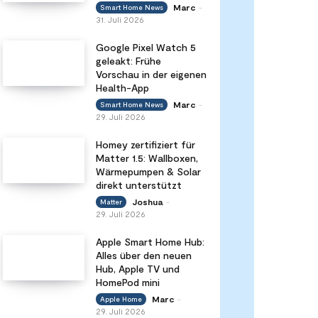
Marc
Smart Home News
-
31. Juli 2026
Google Pixel Watch 5
geleakt: Frühe
Vorschau in der eigenen
Health-App
Marc
Smart Home News
-
29. Juli 2026
Homey zertifiziert für
Matter 1.5: Wallboxen,
Wärmepumpen & Solar
direkt unterstützt
Joshua
Matter
-
29. Juli 2026
Apple Smart Home Hub:
Alles über den neuen
Hub, Apple TV und
HomePod mini
Marc
Apple Home
-
29. Juli 2026