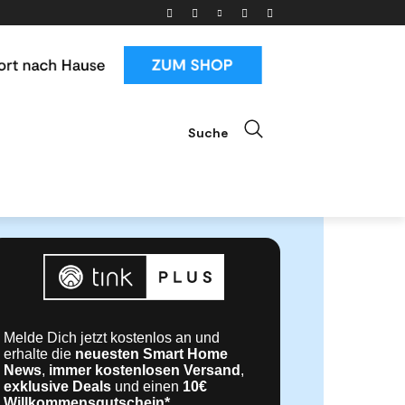
Suche
ials
News & Trends
Mehr
Melde Dich jetzt kostenlos an und
erhalte die
neuesten Smart Home
News
,
immer kostenlosen Versand
,
exklusive Deals
und einen
10€
Willkommensgutschein*
.