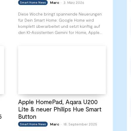
Marc
3. März 2026
Smart Home News
-
Diese Woche bringt spannende Neuerungen
für Dein Smart Home: Google Home wird
komplett überarbeitet und setzt künftig auf
den KI-Assistenten Gemini for Home, Apple...
Apple HomePad, Aqara U200
Lite & neuer Philips Hue Smart
5
Button
Marc
18. September 2025
Smart Home News
-