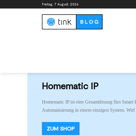
Freitag, 7 August, 2026
Smart Home Guide
Smart Home Syste
Start
Homematic IP
Homematic IP
Homematic IP ist eine Gesamtlösung fürs Smart 
Automatisierung in einem einzigen System. Wirf 
ZUM SHOP