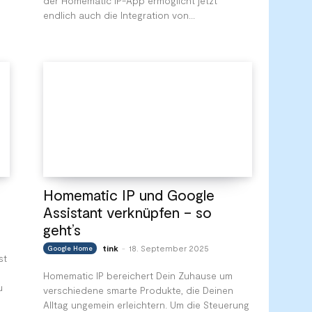
der Homematic IP-App ermöglicht jetzt
endlich auch die Integration von...
Homematic IP und Google
Assistant verknüpfen – so
geht’s
tink
18. September 2025
Google Home
-
st
Homematic IP bereichert Dein Zuhause um
u
verschiedene smarte Produkte, die Deinen
Alltag ungemein erleichtern. Um die Steuerung