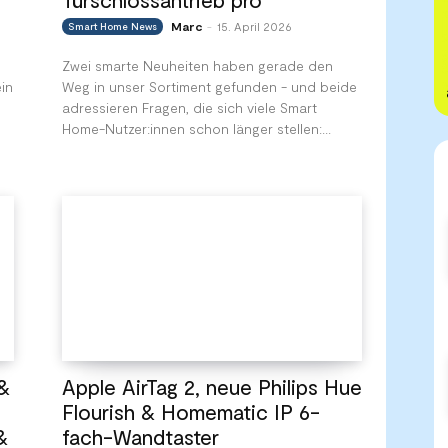
Marc
15. April 2026
Smart Home News
-
Zwei smarte Neuheiten haben gerade den
in
Weg in unser Sortiment gefunden - und beide
adressieren Fragen, die sich viele Smart
Home-Nutzer:innen schon länger stellen:...
&
Apple AirTag 2, neue Philips Hue
Flourish & Homematic IP 6-
&
fach-Wandtaster