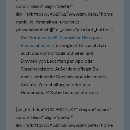
color=“black“ align=“center“
link=“url:https%3A%2F%2Fwww.tink.de%2Fhome
matic-ip-dimmaktor-unterputz-
phasenabschnitt|||“ el_class=“product_button“]
Der
Homematic IP Dimmaktor Unterputz –
Phasenabschnitt
ermöglicht Dir zusätzlich
auch das komfortable Schalten und
Dimmen von Leuchten per App oder
Sprachassistent. Außerdem pflegst Du
damit verkabelte Deckenlampen in smarte
Abläufe, Zeitschaltungen oder das
Homematic IP Sicherheitssystems ein.
[vc_btn title=“ZUM PRODUKT“ shape=“square“
color=“black“ align=“center“
link=“url:https%3A%2F%2Fwww.tink.de%2Fhome