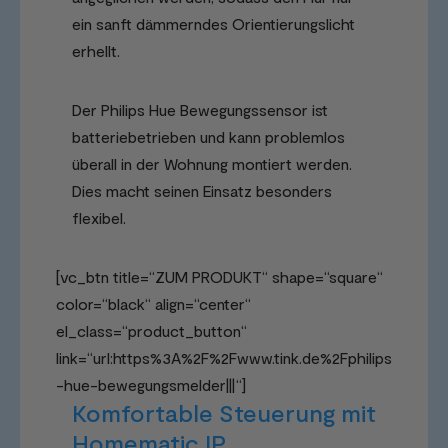
ein sanft dämmerndes Orientierungslicht
erhellt.
Der Philips Hue Bewegungssensor ist
batteriebetrieben und kann problemlos
überall in der Wohnung montiert werden.
Dies macht seinen Einsatz besonders
flexibel.
[vc_btn title=“ZUM PRODUKT“ shape=“square“
color=“black“ align=“center“
el_class=“product_button“
link=“url:https%3A%2F%2Fwww.tink.de%2Fphilips
-hue-bewegungsmelder|||“]
Komfortable Steuerung mit
Homematic IP