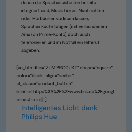
denen die Sprachassistenten bereits
integriert sind, Musik hören, Nachrichten
oder Hörbücher vorlesen lassen,
Spracheinkäufe tätigen (mit verbundenem
Amazon Prime-Konto) doch auch
telefonieren und im Notfall ein Hilferuf
abgeben.
[vc_btn title=“ZUM PRODUKT“ shape=“square“
color=“black“ align=“center“
el_class=“product_button“
link=“url:https%3A%2F%2Fwww.tink.de%2Fgoogl
e-nest-mini|||“]
Intelligentes Licht dank
Philips Hue