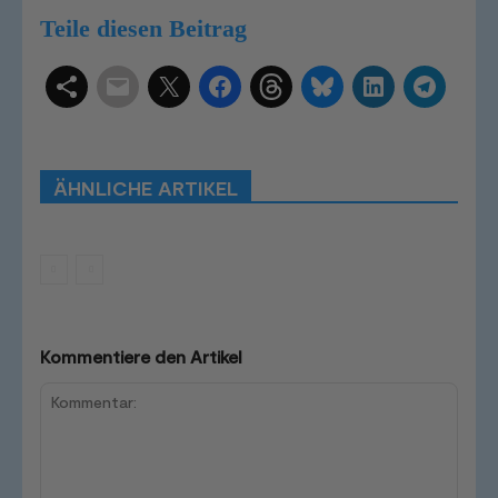
Teile diesen Beitrag
Schlagwörter
Smart Home Systeme
Kategorien
Produkttests
Produktvergleiche
Bestenlisten
Tutorials
Smart Home News
ÄHNLICHE ARTIKEL
Mehr
Kommentiere den Artikel