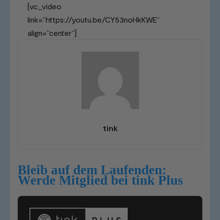
[vc_video
link=“https://youtu.be/CY53noHkKWE“
align=“center“]
tink
Bleib auf dem Laufenden:
Werde Mitglied bei tink Plus