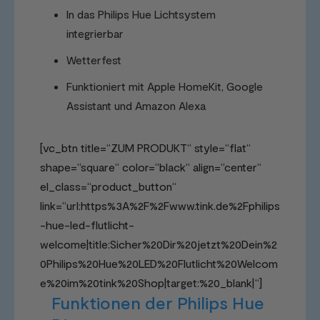
In das Philips Hue Lichtsystem
integrierbar
Wetterfest
Funktioniert mit Apple HomeKit, Google
Assistant und Amazon Alexa
[vc_btn title=“ZUM PRODUKT“ style=“flat“
shape=“square“ color=“black“ align=“center“
el_class=“product_button“
link=“url:https%3A%2F%2Fwww.tink.de%2Fphilips
-hue-led-flutlicht-
welcome|title:Sicher%20Dir%20jetzt%20Dein%2
0Philips%20Hue%20LED%20Flutlicht%20Welcom
e%20im%20tink%20Shop|target:%20_blank|“]
Funktionen der Philips Hue