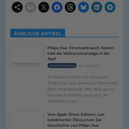
Schlagwörter
Smart Home Systeme
Kategorien
Produkttests
Produktvergleiche
Bestenlisten
Tutorials
Smart Home News
ÄHNLICHE ARTIKEL
Mehr
Philips Hue Stromverbrauch: Kommt
bald die Verbrauchsanzeige in der
App?
27. Juli 2026
Smart Home News
Die Release Notes der neuesten
Philips Hue App wirken auf den ersten
Blick unspektakulär. Wer aber genau
hinschaut, erkennt, dass sich der
Marktführer auf...
Vom Apple Store-Exklusiv zum
beliebtesten Ökosystem: Die
Geschichte von Philips Hue