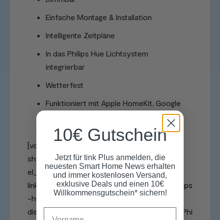
Einfache Montage & Installation
Intelligente Zeitpläne
In das Philips Hue Lichtsystem
integrierbar
Wetterfest
Funktioniert mit Apple HomeKit, Google
Assistant und Amazon Alexa
10€ Gutschein
[vc_btn title=“ZUM PRODUKT“ style=“flat“
Jetzt für tink Plus anmelden, die
shape=“square“ color=“black“ align=“center“
neuesten Smart Home News erhalten
el_class=“product_button“
und immer kostenlosen Versand,
exklusive Deals und einen 10€
link=“url:https%3A%2F%2Fwww.tink.de%2Fphilips
Willkommensgutschein* sichern!
-hue-led-flutlicht-
Name
discover|title:Hol%20Dir%20jetzt%20Dein%20Phi