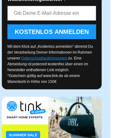
E-Mail-Adresse
KOSTENLOS ANMELDEN
Mit dem Klick auf „Kostenlos anmelden“ stimmst Du
der Verarbeitung Deiner Informationen im Rahmen
unserer
Datenschutzbestimmungen
zu. Eine
Abmeldung ist jederzeit kostenfrei über einen im
Newsletter enthaltenen Link möglich.
*Gutschein gültig auf
www.tink.de
ab einem
Warenkorb in Höhe von 150€