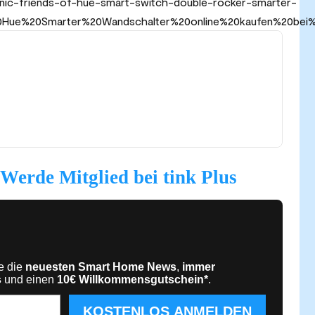
enic-friends-of-hue-smart-switch-double-rocker-smarter-
%20Hue%20Smarter%20Wandschalter%20online%20kaufen%20bei%20
Werde Mitglied bei tink Plus
te die
neuesten Smart Home News
,
immer
s
und einen
10€
Willkommensgutschein*
.
KOSTENLOS ANMELDEN