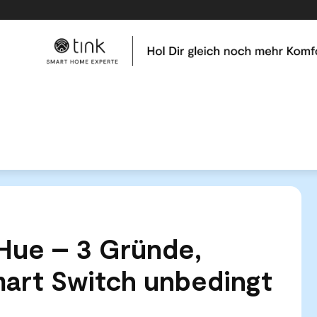
me
Tests & Vergleiche
Kategorien
Hilfe & Tutor
nds of Hue - 3 Gründe, warum Du den Smart Switch...
 Hue – 3 Gründe,
art Switch unbedingt