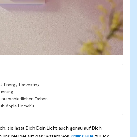
nk Energy Harvesting
euerung
 unterschiedlichen Farben
ith Apple HomeKit
sch, sie lässt Dich Dein Licht auch genau auf Dich
on uns hierbei auf das System von
Philips Hue
zurück.