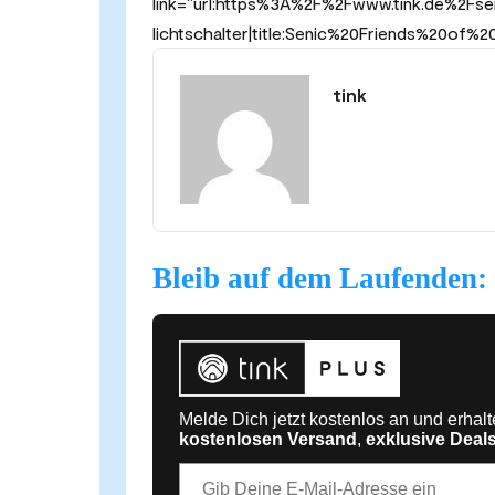
link=“url:https%3A%2F%2Fwww.tink.de%2Fs
lichtschalter|title:Senic%20Friends%20of
tink
Bleib auf dem Laufenden: 
Melde Dich jetzt kostenlos an und erhal
kostenlosen Versand
,
exklusive Deal
E-Mail-Adresse