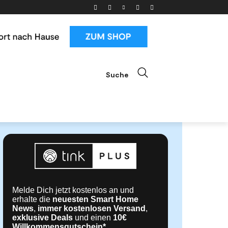
Suche
ials
News & Trends
Mehr
Melde Dich jetzt kostenlos an und
erhalte die
neuesten Smart Home
News
,
immer kostenlosen Versand
,
exklusive Deals
und einen
10€
Willkommensgutschein*
.