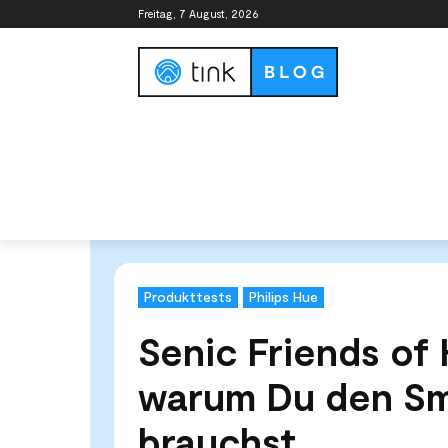
Freitag, 7 August, 2026
Smart Home Guide
Smart Home Syste
Start
Tests & Vergleiche
Produkttests
Senic Frie
Produkttests
Philips Hue
Senic Friends of
warum Du den Sm
brauchst