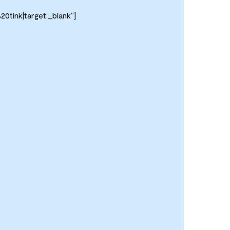
tink|target:_blank“]