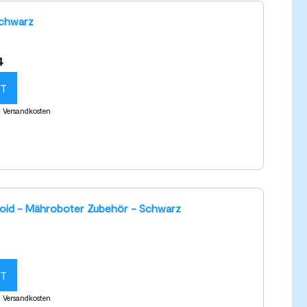
Schwarz
4
KT
l. Versandkosten
roid - Mähroboter Zubehör - Schwarz
KT
l. Versandkosten