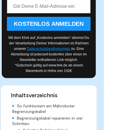
E-Mail-Adresse
KOSTENLOS ANMELDEN
Mit dem Klick auf „Kostenlos anmelden“ stimmst Du
der Verarbeitung Deiner Informationen im Rahmen
unserer
Datenschutzbestimmungen
zu. Eine
Abmeldung ist jederzeit kostenfrei über einen im
Newsletter enthaltenen Link möglich.
*Gutschein gültig auf
www.tink.de
ab einem
Warenkorb in Höhe von 150€
Inhaltsverzeichnis
So funktioniert ein Mähroboter
Begrenzungskabel
Begrenzungskabel reparieren in vier
Schritten