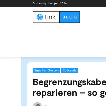
Donnerstag, 6 August, 2026
Smart Home Guide
Smart Home Syste
Start
Kategorien
Smarter Garten
Begrenzungskabe
Smarter Garten
Tutorials
Begrenzungskabe
reparieren – so g