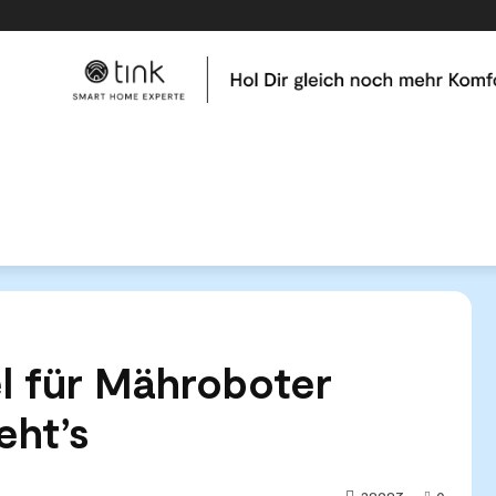
me
Tests & Vergleiche
Kategorien
Hilfe & Tutor
l für Mähroboter reparieren – so geht's
l für Mähroboter
eht’s
38987
0