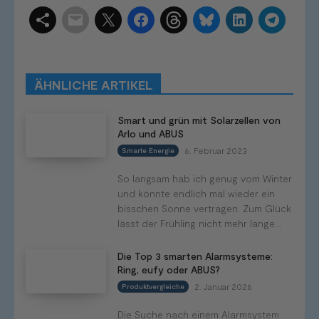
Schlagwörter
Smart Home Systeme
Kategorien
Produkttests
Produktvergleiche
Bestenlisten
Tutorials
Smart Home News
ÄHNLICHE ARTIKEL
Mehr
Smart und grün mit Solarzellen von
Arlo und ABUS
6. Februar 2023
Smarte Energie
So langsam hab ich genug vom Winter
und könnte endlich mal wieder ein
bisschen Sonne vertragen. Zum Glück
lässt der Frühling nicht mehr lange...
Die Top 3 smarten Alarmsysteme:
Ring, eufy oder ABUS?
2. Januar 2026
Produktvergleiche
Die Suche nach einem Alarmsystem