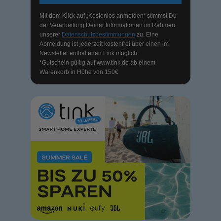
Mit dem Klick auf „Kostenlos anmelden“ stimmst Du
der Verarbeitung Deiner Informationen im Rahmen
unserer
Datenschutzbestimmungen
zu. Eine
Abmeldung ist jederzeit kostenfrei über einen im
Newsletter enthaltenen Link möglich.
*Gutschein gültig auf
www.tink.de
ab einem
Warenkorb in Höhe von 150€