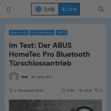
Start
Smart Home Systeme
Bluetooth
Im Test: Der ABUS HomeTec Pro
Bluetooth
Produkttests
ABUS
Im Test: Der ABUS
HomeTec Pro Bluetooth
Türschlossantrieb
28. April 2021
tink
4. November 2025
2535
0
5
Min.