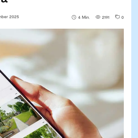
mber 2025
2191
0
4
Min.