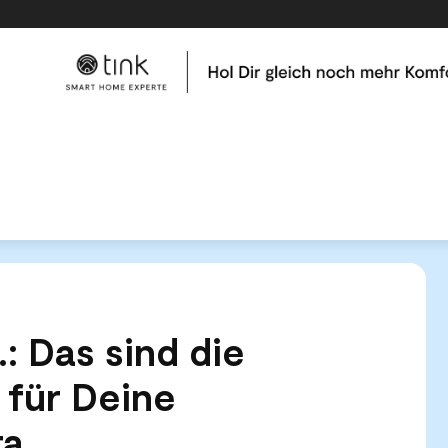
me
Tests & Vergleiche
Kategorien
Hilfe & Tutor
nd Co.: Das sind die wichtigsten Abos für Deine Sicherheitskamera
.: Das sind die
 für Deine
ra