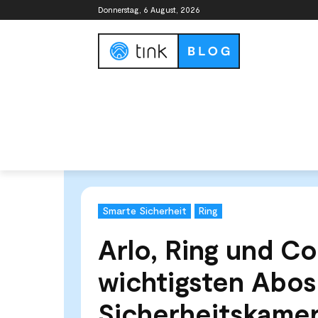
Donnerstag, 6 August, 2026
Smart Home Guide
Smart Home Syste
Start
Kategorien
Smarte Sicherheit
Arlo, Ring u
Smarte Sicherheit
Ring
Arlo, Ring und Co
wichtigsten Abos
Sicherheitskame