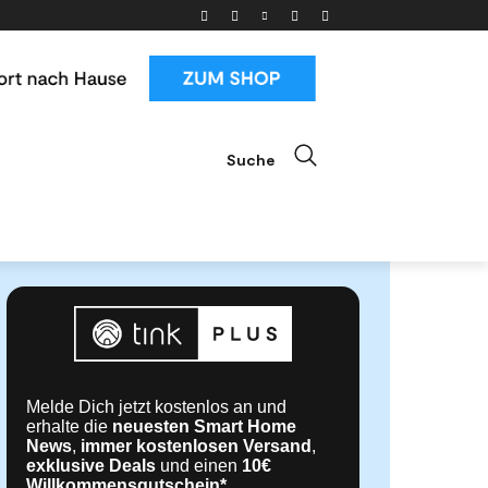
Suche
ials
News & Trends
Mehr
Melde Dich jetzt kostenlos an und
erhalte die
neuesten Smart Home
News
,
immer kostenlosen Versand
,
exklusive Deals
und einen
10€
Willkommensgutschein*
.