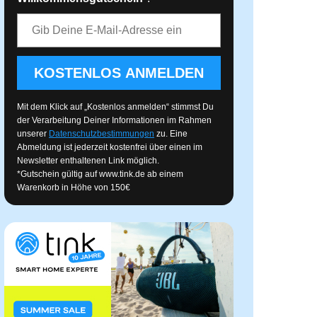
E-Mail-Adresse
KOSTENLOS ANMELDEN
Mit dem Klick auf „Kostenlos anmelden“ stimmst Du
der Verarbeitung Deiner Informationen im Rahmen
unserer
Datenschutzbestimmungen
zu. Eine
Abmeldung ist jederzeit kostenfrei über einen im
Newsletter enthaltenen Link möglich.
*Gutschein gültig auf
www.tink.de
ab einem
Warenkorb in Höhe von 150€