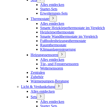
Alles entdecken
Starter-Sets
Erweiterungs-Sets
Thermostate
Alles entdecken
Smarte Heizkörperhermostate im Vergleich
Heizkörperthermostate
Smarte Wandthermostate im Vergleich
Fußbodenheizungsthermostate
Raumthermostate
Klimaanlagensteuerung
Heizungssensoren
Alles entdecken
Tür- und Fenstersensoren
Wettersensoren
Zentralen
Zubehör
Wärmepumpen-Beratung
Licht & Verdunkelung
Alles entdecken
Sets
Alles entdecken
Starter Sets