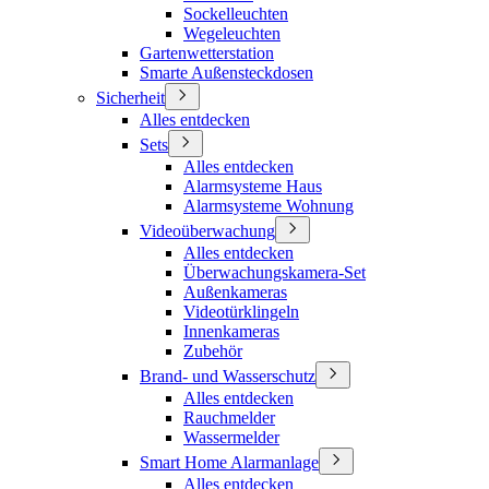
Sockelleuchten
Wegeleuchten
Gartenwetterstation
Smarte Außensteckdosen
Sicherheit
Alles entdecken
Sets
Alles entdecken
Alarmsysteme Haus
Alarmsysteme Wohnung
Videoüberwachung
Alles entdecken
Überwachungskamera-Set
Außenkameras
Videotürklingeln
Innenkameras
Zubehör
Brand- und Wasserschutz
Alles entdecken
Rauchmelder
Wassermelder
Smart Home Alarmanlage
Alles entdecken