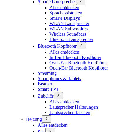
Smarte Lautsprecher
Alles entdecken
Sprachassistenten
Smarte Displays
WLAN Lautsprecher
WLAN Subwoofers
Wireless Soundbars
Bluetooth Lautsprecher
Bluetooth Kopfhörer
Alles entdecken
In-Ear Bluetooth Kopfhörer
Over-Ear Bluetooth Kopfhörer
Open-Ear Bluetooth Kopfhörer
Streaming
Smartphones & Tablets
Beamer
Smart-TVs
Zubehör
Alles entdecken
Lautsprecher Halterungen
Lautsprecher Taschen
Heizung
Alles entdecken
Sets