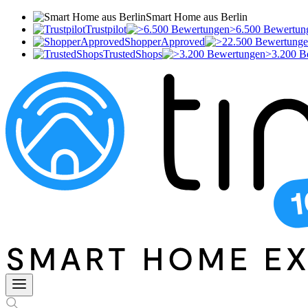
Smart Home aus Berlin
Trustpilot
>6.500 Bewertun
ShopperApproved
TrustedShops
>3.200 B