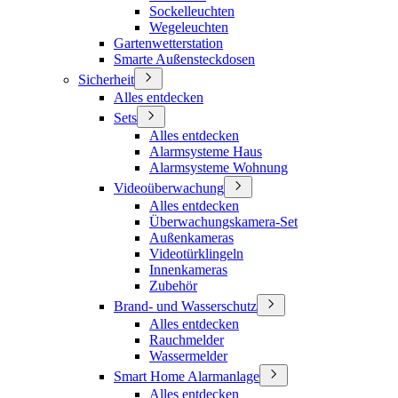
Sockelleuchten
Wegeleuchten
Gartenwetterstation
Smarte Außensteckdosen
Sicherheit
Alles entdecken
Sets
Alles entdecken
Alarmsysteme Haus
Alarmsysteme Wohnung
Videoüberwachung
Alles entdecken
Überwachungskamera-Set
Außenkameras
Videotürklingeln
Innenkameras
Zubehör
Brand- und Wasserschutz
Alles entdecken
Rauchmelder
Wassermelder
Smart Home Alarmanlage
Alles entdecken