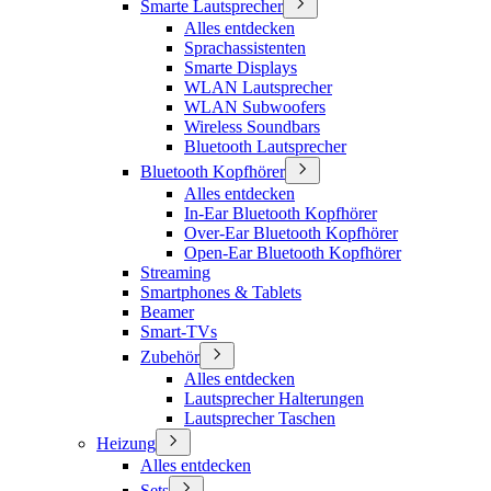
Smarte Lautsprecher
Alles entdecken
Sprachassistenten
Smarte Displays
WLAN Lautsprecher
WLAN Subwoofers
Wireless Soundbars
Bluetooth Lautsprecher
Bluetooth Kopfhörer
Alles entdecken
In-Ear Bluetooth Kopfhörer
Over-Ear Bluetooth Kopfhörer
Open-Ear Bluetooth Kopfhörer
Streaming
Smartphones & Tablets
Beamer
Smart-TVs
Zubehör
Alles entdecken
Lautsprecher Halterungen
Lautsprecher Taschen
Heizung
Alles entdecken
Sets