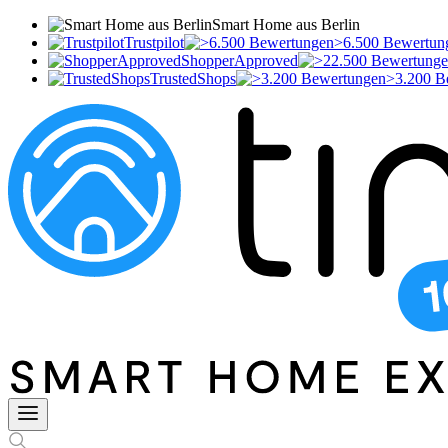
Smart Home aus Berlin
Trustpilot
>6.500 Bewertun
ShopperApproved
TrustedShops
>3.200 B