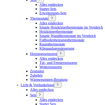
Alles entdecken
Starter-Sets
Erweiterungs-Sets
Thermostate
Alles entdecken
Smarte Heizkörperhermostate im Vergleich
Heizkörperthermostate
Smarte Wandthermostate im Vergleich
Fußbodenheizungsthermostate
Raumthermostate
Klimaanlagensteuerung
Heizungssensoren
Alles entdecken
Tür- und Fenstersensoren
Wettersensoren
Zentralen
Zubehör
Wärmepumpen-Beratung
Licht & Verdunkelung
Alles entdecken
Sets
Alles entdecken
Starter Sets