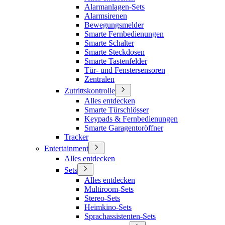
Alarmanlagen-Sets
Alarmsirenen
Bewegungsmelder
Smarte Fernbedienungen
Smarte Schalter
Smarte Steckdosen
Smarte Tastenfelder
Tür- und Fenstersensoren
Zentralen
Zutrittskontrolle
Alles entdecken
Smarte Türschlösser
Keypads & Fernbedienungen
Smarte Garagentoröffner
Tracker
Entertainment
Alles entdecken
Sets
Alles entdecken
Multiroom-Sets
Stereo-Sets
Heimkino-Sets
Sprachassistenten-Sets