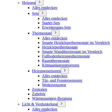
Heizung
Alles entdecken
Sets
Alles entdecken
Starter-Sets
Erweiterungs-Sets
Thermostate
Alles entdecken
Smarte Heizkörperhermostate im Vergleich
Heizkörperthermostate
Smarte Wandthermostate im Vergleich
Fußbodenheizungsthermostate
Raumthermostate
Klimaanlagensteuerung
Heizungssensoren
Alles entdecken
Tür- und Fenstersensoren
Wettersensoren
Zentralen
Zubehör
Wärmepumpen-Beratung
Licht & Verdunkelung
Alles entdecken