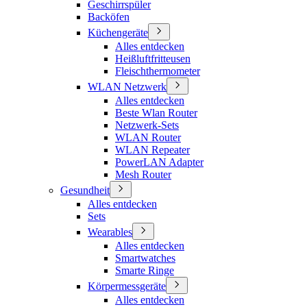
Geschirrspüler
Backöfen
Küchengeräte
Alles entdecken
Heißluftfritteusen
Fleischthermometer
WLAN Netzwerk
Alles entdecken
Beste Wlan Router
Netzwerk-Sets
WLAN Router
WLAN Repeater
PowerLAN Adapter
Mesh Router
Gesundheit
Alles entdecken
Sets
Wearables
Alles entdecken
Smartwatches
Smarte Ringe
Körpermessgeräte
Alles entdecken