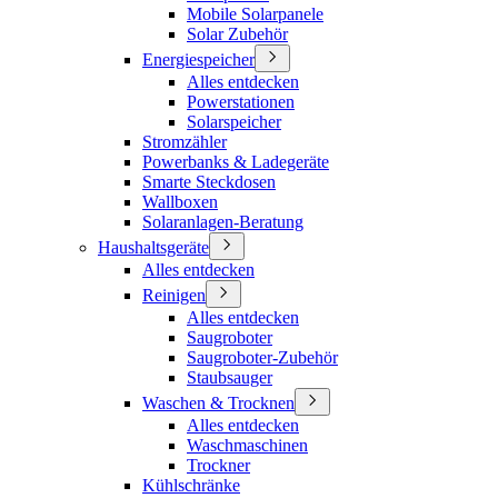
Mobile Solarpanele
Solar Zubehör
Energiespeicher
Alles entdecken
Powerstationen
Solarspeicher
Stromzähler
Powerbanks & Ladegeräte
Smarte Steckdosen
Wallboxen
Solaranlagen-Beratung
Haushaltsgeräte
Alles entdecken
Reinigen
Alles entdecken
Saugroboter
Saugroboter-Zubehör
Staubsauger
Waschen & Trocknen
Alles entdecken
Waschmaschinen
Trockner
Kühlschränke