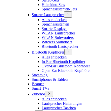
Stereo-Sets
Heimkino-Sets
Sprachassistenten-Sets
Smarte Lautsprecher
Alles entdecken
Sprachassistenten
Smarte Displays
WLAN Lautsprecher
WLAN Subwoofers
Wireless Soundbars
Bluetooth Lautsprecher
Bluetooth Kopfhörer
Alles entdecken
In-Ear Bluetooth Kopfhörer
Over-Ear Bluetooth Kopfhörer
Open-Ear Bluetooth Kopfhörer
Streaming
Smartphones & Tablets
Beamer
Smart-TVs
Zubehör
Alles entdecken
Lautsprecher Halterungen
Lautsprecher Taschen