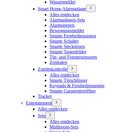
Wassermelder
Smart Home Alarmanlage
Alles entdecken
Alarmanlagen-Sets
Alarmsirenen
Bewegungsmelder
Smarte Fernbedienungen
Smarte Schalter
Smarte Steckdosen
Smarte Tastenfelder
Tür- und Fenstersensoren
Zentralen
Zutrittskontrolle
Alles entdecken
Smarte Türschlösser
Keypads & Fernbedienungen
Smarte Garagentoröffner
Tracker
Entertainment
Alles entdecken
Sets
Alles entdecken
Multiroom-Sets