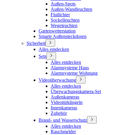
Außen-Spots
Außen-Wandleuchten
Flutlichter
Sockelleuchten
Wegeleuchten
Gartenwetterstation
Smarte Außensteckdosen
Sicherheit
Alles entdecken
Sets
Alles entdecken
Alarmsysteme Haus
Alarmsysteme Wohnung
Videoüberwachung
Alles entdecken
Überwachungskamera-Set
Außenkameras
Videotürklingeln
Innenkameras
Zubehör
Brand- und Wasserschutz
Alles entdecken
Rauchmelder