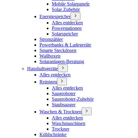
Mobile Solarpanele
Solar Zubehör
Energiespeicher
Alles entdecken
Powerstationen
Solarspeicher
Stromzähler
Powerbanks & Ladegeräte
Smarte Steckdosen
Wallboxen
Solaranlagen-Beratung
Haushaltsgeräte
Alles entdecken
Reinigen
Alles entdecken
Saugroboter
Saugroboter-Zubehör
Staubsauger
Waschen & Trocknen
Alles entdecken
Waschmaschinen
Trockner
Kühlschränke