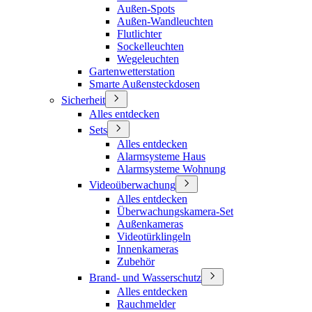
Außen-Spots
Außen-Wandleuchten
Flutlichter
Sockelleuchten
Wegeleuchten
Gartenwetterstation
Smarte Außensteckdosen
Sicherheit
Alles entdecken
Sets
Alles entdecken
Alarmsysteme Haus
Alarmsysteme Wohnung
Videoüberwachung
Alles entdecken
Überwachungskamera-Set
Außenkameras
Videotürklingeln
Innenkameras
Zubehör
Brand- und Wasserschutz
Alles entdecken
Rauchmelder