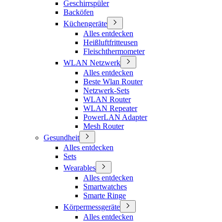
Geschirrspüler
Backöfen
Küchengeräte
Alles entdecken
Heißluftfritteusen
Fleischthermometer
WLAN Netzwerk
Alles entdecken
Beste Wlan Router
Netzwerk-Sets
WLAN Router
WLAN Repeater
PowerLAN Adapter
Mesh Router
Gesundheit
Alles entdecken
Sets
Wearables
Alles entdecken
Smartwatches
Smarte Ringe
Körpermessgeräte
Alles entdecken