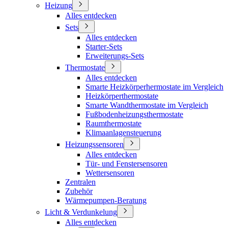
Heizung
Alles entdecken
Sets
Alles entdecken
Starter-Sets
Erweiterungs-Sets
Thermostate
Alles entdecken
Smarte Heizkörperhermostate im Vergleich
Heizkörperthermostate
Smarte Wandthermostate im Vergleich
Fußbodenheizungsthermostate
Raumthermostate
Klimaanlagensteuerung
Heizungssensoren
Alles entdecken
Tür- und Fenstersensoren
Wettersensoren
Zentralen
Zubehör
Wärmepumpen-Beratung
Licht & Verdunkelung
Alles entdecken