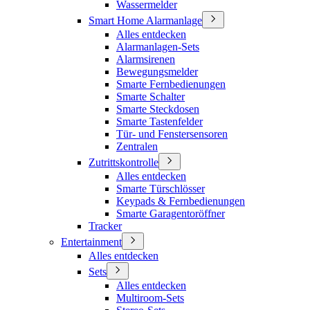
Wassermelder
Smart Home Alarmanlage
Alles entdecken
Alarmanlagen-Sets
Alarmsirenen
Bewegungsmelder
Smarte Fernbedienungen
Smarte Schalter
Smarte Steckdosen
Smarte Tastenfelder
Tür- und Fenstersensoren
Zentralen
Zutrittskontrolle
Alles entdecken
Smarte Türschlösser
Keypads & Fernbedienungen
Smarte Garagentoröffner
Tracker
Entertainment
Alles entdecken
Sets
Alles entdecken
Multiroom-Sets