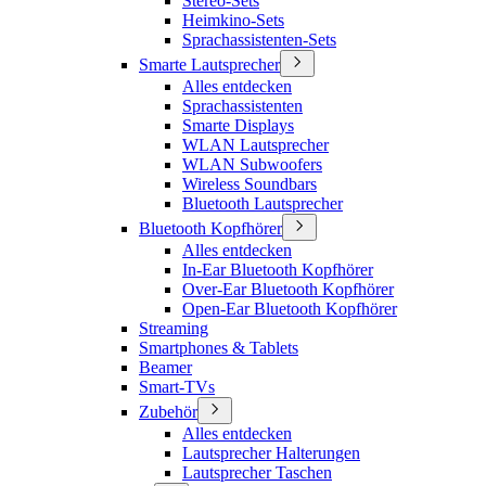
Stereo-Sets
Heimkino-Sets
Sprachassistenten-Sets
Smarte Lautsprecher
Alles entdecken
Sprachassistenten
Smarte Displays
WLAN Lautsprecher
WLAN Subwoofers
Wireless Soundbars
Bluetooth Lautsprecher
Bluetooth Kopfhörer
Alles entdecken
In-Ear Bluetooth Kopfhörer
Over-Ear Bluetooth Kopfhörer
Open-Ear Bluetooth Kopfhörer
Streaming
Smartphones & Tablets
Beamer
Smart-TVs
Zubehör
Alles entdecken
Lautsprecher Halterungen
Lautsprecher Taschen